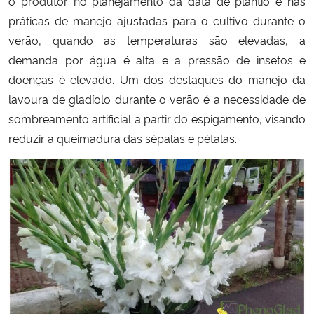
o produtor no planejamento da data de plantio e nas
práticas de manejo ajustadas para o cultivo durante o
Secretaria-Geral
verão, quando as temperaturas são elevadas, a
demanda por água é alta e a pressão de insetos e
Secretaria de Governo
doenças é elevado. Um dos destaques do manejo da
lavoura de gladíolo durante o verão é a necessidade de
Gabinete de Segurança Institucional
sombreamento artificial a partir do espigamento, visando
reduzir a queimadura das sépalas e pétalas.
Advocacia-Geral da União
Banco Central do Brasil
Planalto