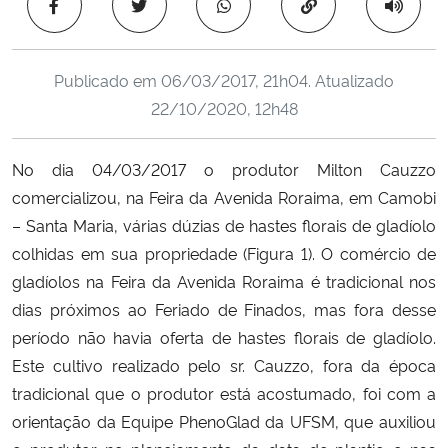
Copiar para área 
Ministério da Cidadania
Ministério da Saúde
Publicado em
06/03/2017, 21h04
. Atualizado
22/10/2020, 12h48
Ministério de Minas e Energia
No dia 04/03/2017 o produtor Milton Cauzzo
Ministério da Ciência, Tecnologia, Inovações e Comunicações
comercializou, na Feira da Avenida Roraima, em Camobi
– Santa Maria, várias dúzias de hastes florais de gladíolo
Ministério do Meio Ambiente
colhidas em sua propriedade (Figura 1). O comércio de
gladíolos na Feira da Avenida Roraima é tradicional nos
Ministério do Turismo
dias próximos ao Feriado de Finados, mas fora desse
período não havia oferta de hastes florais de gladíolo.
Ministério do Desenvolvimento Regional
Este cultivo realizado pelo sr. Cauzzo, fora da época
Controladoria-Geral da União
tradicional que o produtor está acostumado, foi com a
orientação da Equipe PhenoGlad da UFSM, que auxiliou
Ministério da Mulher, da Família e dos Direitos Humanos