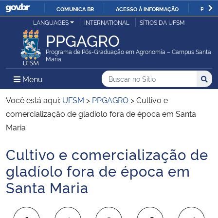
COMUNICA BR
ACESSO À INFORMAÇÃO
PARTI
Casa Civil
LANGUAGES
INTERNATIONAL
SÍTIOS DA UFSM
IR
PPGAGRO
PARA
Ministério da Justiça e Segurança Pública
O
Programa de Pós-Graduação em Agronomia – Campus Santa
Maria
CONTEÚDO
Ministério da Defesa
Buscar no no Sítio
Busca
Busca:
Menu Principal do Sítio
Menu
Busc
Ministério das Relações Exteriores
Você está aqui:
UFSM
>
PPGAGRO
>
Cultivo e
comercialização de gladíolo fora de época em Santa
Ministério da Economia
Maria
Cultivo e comercialização de
Ministério da Infraestrutura
Início do conteúdo
gladíolo fora de época em
Ministério da Agricultura, Pecuária e Abastecimento
Santa Maria
Ministério da Educação