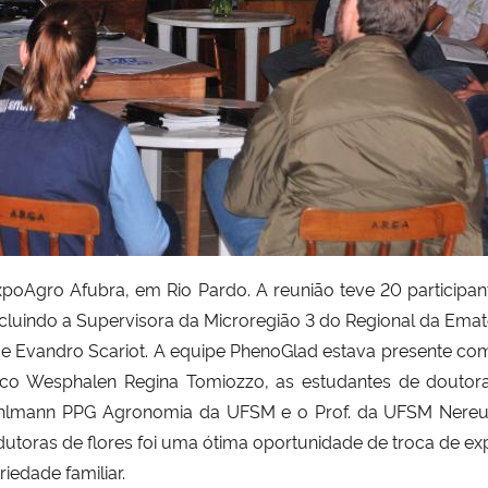
Agro Afubra, em Rio Pardo. A reunião teve 20 participant
incluindo a Supervisora da Microregião 3 do Regional da Ema
o e Evandro Scariot. A equipe PhenoGlad estava presente com
o Wesphalen Regina Tomiozzo, as estudantes de doutor
 Uhlmann PPG Agronomia da UFSM e o Prof. da UFSM Nereu
utoras de flores foi uma ótima oportunidade de troca de exp
iedade familiar.