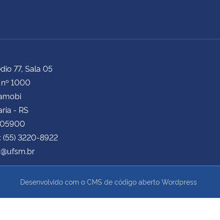
dio 77, Sala 05
 nº 1000
Camobi
ria - RS
105900
: (55) 3220-8922
@ufsm.br
Desenvolvido com o CMS de código aberto
Wordpress