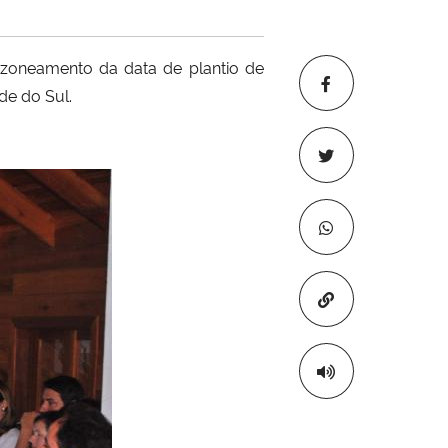
 zoneamento da data de plantio de
de do Sul.
Copiar para áre