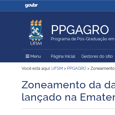
Casa Civil
Ministério da Justiça e
Segurança Pública
PPGAGRO
Ministério da Agricultura,
Ministério da Educação
Programa de Pós-Graduação em 
Pecuária e Abastecimento
Menu Principal do Sítio
Menu
Página Inicial
Gestores do sítio
Ministério do Meio Ambiente
Ministério do Turismo
Você está aqui:
UFSM
>
PPGAGRO
>
Zoneamento d
Zoneamento da dat
Início do conteúdo
Secretaria de Governo
Gabinete de Segurança
lançado na Emater
Institucional