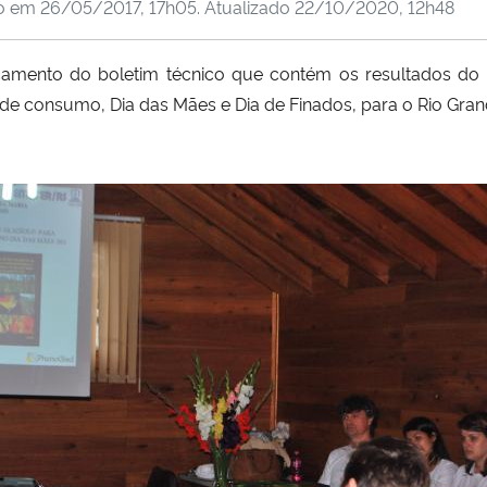
do em
26/05/2017, 17h05
. Atualizado
22/10/2020, 12h48
ançamento do boletim técnico que contém os resultados do
 de consumo, Dia das Mães e Dia de Finados, para o Rio Gran