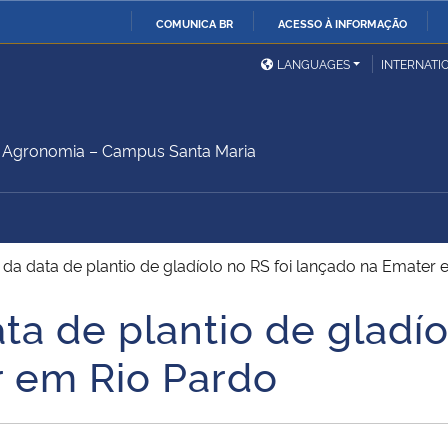
COMUNICA BR
ACESSO À INFORMAÇÃO
Ministério da Defesa
Ministério das Relações
Mini
IR
LANGUAGES
INTERNATI
Exteriores
PARA
O
Ministério da Cidadania
Ministério da Saúde
Mini
CONTEÚDO
Agronomia – Campus Santa Maria
Ministério do
Controladoria-Geral da
Mini
Desenvolvimento Regional
União
Famí
a data de plantio de gladíolo no RS foi lançado na Emater 
Hum
a de plantio de gladíol
Advocacia-Geral da União
Banco Central do Brasil
Plan
 em Rio Pardo