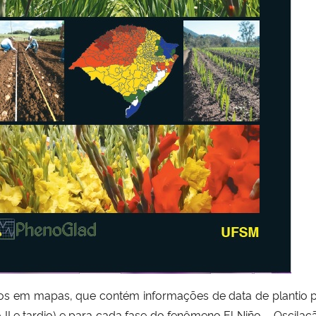
os em mapas, que contém informações de data de plantio p
o II e tardio) e para cada fase do fenômeno El Niño – Oscilaçã