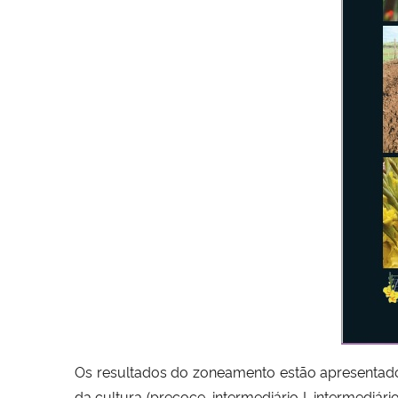
Os resultados do zoneamento estão apresentad
da cultura (precoce, intermediário I, intermediári