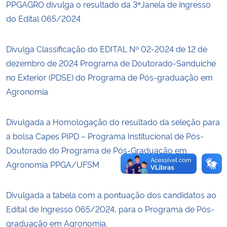
PPGAGRO divulga o resultado da 3ªJanela de ingresso
do Edital 065/2024
Secretaria-Geral
Divulga Classificação do EDITAL Nº 02-2024 de 12 de
Secretaria de Governo
dezembro de 2024 Programa de Doutorado-Sanduiche
no Exterior (PDSE) do Programa de Pós-graduação em
Gabinete de Segurança Institucional
Agronomia
Advocacia-Geral da União
Divulgada a Homologação do resultado da seleção para
Banco Central do Brasil
a bolsa Capes PIPD – Programa Institucional de Pós-
Doutorado do Programa de Pós-Graduação em
Planalto
Agronomia PPGA/UFSM
Divulgada a tabela com a pontuação dos candidatos ao
Edital de Ingresso 065/2024, para o Programa de Pós-
graduação em Agronomia.