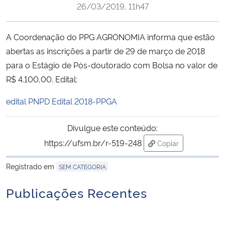
26/03/2019, 11h47
Ministério da Cidadania
Ministério da Saúde
A Coordenação do PPG AGRONOMIA informa que estão
abertas as inscrições a partir de 29 de março de 2018
Ministério de Minas e Energia
para o Estágio de Pós-doutorado com Bolsa no valor de
R$ 4.100,00. Edital:
Ministério da Ciência, Tecnologia, Inovações e Comunicações
edital PNPD Edital 2018-PPGA
Ministério do Meio Ambiente
Divulgue este conteúdo:
https://ufsm.br/r-519-248
Ministério do Turismo
Copiar
para área de trans
Registrado em
SEM CATEGORIA
Ministério do Desenvolvimento Regional
Publicações Recentes
Controladoria-Geral da União
Ministério da Mulher, da Família e dos Direitos Humanos