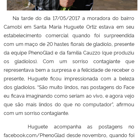
Secretaria-Geral
Na tarde do dia 17/05/2017 a moradora do bairro
Camobi em Santa Maria Huguete Ortiz estava em seu
Secretaria de Governo
estabelecimento comercial quando foi surpreendida
com um maço de 20 hastes florais de gladíolo, presente
Gabinete de Segurança Institucional
da equipe PhenoGlad e da família Cauzzo (que produziu
os gladíolos). Com um sorriso contagiante que
Advocacia-Geral da União
representava bem a surpresa e a felicidade de receber o
presente, Huguete ficou impressionada com a beleza
Banco Central do Brasil
dos gladíolos. “São muito lindos, nas postagens do Face
eu ficava imaginando como seriam ao vivo, e agora vejo
Planalto
que são mais lindos do que no computador”, afirmou
com um sorriso contagiante.
Huguete acompanha as postagens no
facebook.com/PhenoGlad desde novembro, quando foi