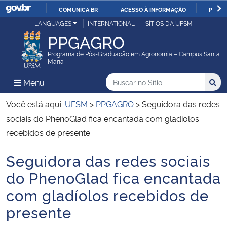
COMUNICA BR
ACESSO À INFORMAÇÃO
PARTI
Casa Civil
LANGUAGES
INTERNATIONAL
SÍTIOS DA UFSM
IR
PPGAGRO
PARA
Ministério da Justiça e Segurança Pública
O
Programa de Pós-Graduação em Agronomia – Campus Santa
Maria
CONTEÚDO
Ministério da Defesa
Buscar no no Sítio
Busca
Busca:
Menu Principal do Sítio
Menu
Busc
Ministério das Relações Exteriores
Você está aqui:
UFSM
>
PPGAGRO
>
Seguidora das redes
sociais do PhenoGlad fica encantada com gladíolos
Ministério da Economia
recebidos de presente
Seguidora das redes sociais
Ministério da Infraestrutura
Início do conteúdo
do PhenoGlad fica encantada
Ministério da Agricultura, Pecuária e Abastecimento
com gladíolos recebidos de
presente
Ministério da Educação