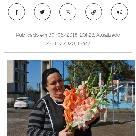
Ministério da Cidadania
Copiar para área 
Ministério da Saúde
Publicado em
30/05/2018, 20h28
. Atualizado
Ministério de Minas e Energia
22/10/2020, 12h47
Ministério da Ciência, Tecnologia, Inovações e Comunicações
Ministério do Meio Ambiente
Ministério do Turismo
Ministério do Desenvolvimento Regional
Controladoria-Geral da União
Ministério da Mulher, da Família e dos Direitos Humanos