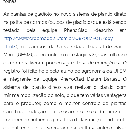
folhas.
As plantas de gladíolo no novo sistema de plantio direto
Secretaria-Geral
na palha de cormos (bulbos de gladíolo) que está sendo
Secretaria de Governo
testado pela equipe PhenoGlad (descrito em
http://www.cropmodels.ufsm.br/08/08/2017/spy-
Gabinete de Segurança Institucional
html/
), no campus da Universidade Federal de Santa
Maria (UFSM), se encontram no estágio V2 (duas folhas) e
Advocacia-Geral da União
os cormos tiveram porcentagem total de emergência. O
registro foi feito hoje pelo aluno de agronomia da UFSM
Banco Central do Brasil
e integrante da Equipe PhenoGlad Darlan Barlest. O
sistema de plantio direto visa realizar o plantio com
Planalto
mínima mobilização do solo, o que tem várias vantagens
para o produtor, como o melhor controle de plantas
daninhas, redução da erosão do solo (minimiza a
lavagem de nutrientes para fora da lavoura) e ainda cicla
os nutrientes que sobraram da cultura anterior (isso