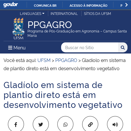
COMUNICA BR
ACESSO À INFORMAÇÃO
PARTI
Casa Civil
LANGUAGES
INTERNATIONAL
SÍTIOS DA UFSM
IR
PPGAGRO
PARA
Ministério da Justiça e Segurança Pública
O
Programa de Pós-Graduação em Agronomia – Campus Santa
Maria
CONTEÚDO
Ministério da Defesa
Buscar no no Sítio
Busca
Busca:
Menu Principal do Sítio
Menu
Busc
Ministério das Relações Exteriores
Você está aqui:
UFSM
>
PPGAGRO
>
Gladíolo em sistema
de plantio direto está em desenvolvimento vegetativo
Ministério da Economia
Gladíolo em sistema de
Início do conteúdo
Ministério da Infraestrutura
plantio direto está em
desenvolvimento vegetativo
Ministério da Agricultura, Pecuária e Abastecimento
Ministério da Educação
Copiar para área 