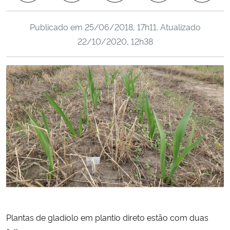
Ministério da Cidadania
Publicado em
25/06/2018, 17h11
. Atualizado
Ministério da Saúde
22/10/2020, 12h38
Ministério de Minas e Energia
Ministério da Ciência, Tecnologia, Inovações e Comunicações
Ministério do Meio Ambiente
Ministério do Turismo
Ministério do Desenvolvimento Regional
Controladoria-Geral da União
Plantas de gladíolo em plantio direto estão com duas
Ministério da Mulher, da Família e dos Direitos Humanos