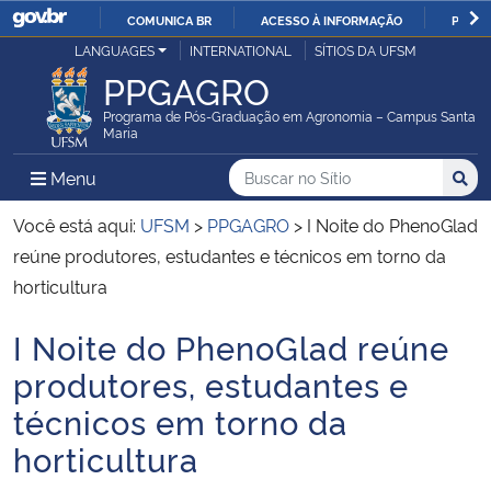
COMUNICA BR
ACESSO À INFORMAÇÃO
PARTI
Casa Civil
LANGUAGES
INTERNATIONAL
SÍTIOS DA UFSM
IR
PPGAGRO
PARA
Ministério da Justiça e Segurança Pública
O
Programa de Pós-Graduação em Agronomia – Campus Santa
Maria
CONTEÚDO
Ministério da Defesa
Buscar no no Sítio
Busca
Busca:
Menu Principal do Sítio
Menu
Busc
Ministério das Relações Exteriores
Você está aqui:
UFSM
>
PPGAGRO
>
I Noite do PhenoGlad
reúne produtores, estudantes e técnicos em torno da
Ministério da Economia
horticultura
I Noite do PhenoGlad reúne
Ministério da Infraestrutura
Início do conteúdo
produtores, estudantes e
Ministério da Agricultura, Pecuária e Abastecimento
técnicos em torno da
horticultura
Ministério da Educação