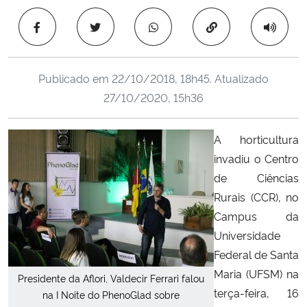
Ministério da Cidadania
Copiar para área 
Ministério da Saúde
Publicado em
22/10/2018, 18h45
. Atualizado
Ministério de Minas e Energia
27/10/2020, 15h36
Ministério da Ciência, Tecnologia, Inovações e Comunicações
A horticultura
invadiu o Centro
Ministério do Meio Ambiente
de Ciências
Ministério do Turismo
Rurais (CCR), no
Campus da
Ministério do Desenvolvimento Regional
Universidade
Federal de Santa
Controladoria-Geral da União
Maria (UFSM) na
Presidente da Aflori, Valdecir Ferrari falou
terça-feira, 16
na I Noite do PhenoGlad sobre
Ministério da Mulher, da Família e dos Direitos Humanos