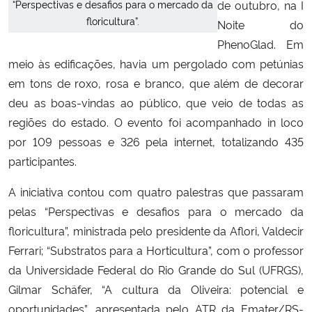
“Perspectivas e desafios para o mercado da
de outubro, na I
floricultura”.
Noite do
Secretaria-Geral
PhenoGlad. Em
meio às edificações, havia um pergolado com petúnias
Secretaria de Governo
em tons de roxo, rosa e branco, que além de decorar
deu as boas-vindas ao público, que veio de todas as
Gabinete de Segurança Institucional
regiões do estado. O evento foi acompanhado in loco
por 109 pessoas e 326 pela internet, totalizando 435
Advocacia-Geral da União
participantes.
Banco Central do Brasil
A iniciativa contou com quatro palestras que passaram
pelas “Perspectivas e desafios para o mercado da
Planalto
floricultura”, ministrada pelo presidente da Aflori, Valdecir
Ferrari; “Substratos para a Horticultura”, com o professor
da Universidade Federal do Rio Grande do Sul (UFRGS),
Gilmar Schäfer, “A cultura da Oliveira: potencial e
oportunidades”, apresentada pelo ATR da Emater/RS-