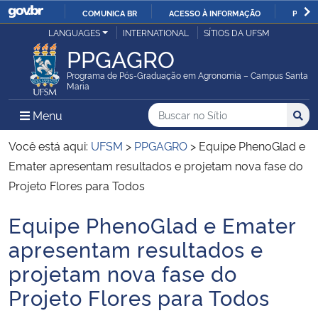
COMUNICA BR
ACESSO À INFORMAÇÃO
PARTI
Casa Civil
LANGUAGES
INTERNATIONAL
SÍTIOS DA UFSM
IR
PPGAGRO
PARA
Ministério da Justiça e Segurança Pública
O
Programa de Pós-Graduação em Agronomia – Campus Santa
Maria
CONTEÚDO
Ministério da Defesa
Buscar no no Sítio
Busca
Busca:
Menu Principal do Sítio
Menu
Busc
Ministério das Relações Exteriores
Você está aqui:
UFSM
>
PPGAGRO
>
Equipe PhenoGlad e
Emater apresentam resultados e projetam nova fase do
Ministério da Economia
Projeto Flores para Todos
Equipe PhenoGlad e Emater
Ministério da Infraestrutura
Início do conteúdo
apresentam resultados e
Ministério da Agricultura, Pecuária e Abastecimento
projetam nova fase do
Projeto Flores para Todos
Ministério da Educação