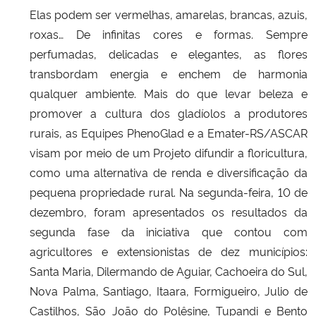
Elas podem ser vermelhas, amarelas, brancas, azuis,
roxas… De infinitas cores e formas. Sempre
Secretaria-Geral
perfumadas, delicadas e elegantes, as flores
Secretaria de Governo
transbordam energia e enchem de harmonia
qualquer ambiente. Mais do que levar beleza e
Gabinete de Segurança Institucional
promover a cultura dos gladíolos a produtores
rurais, as Equipes PhenoGlad e a Emater-RS/ASCAR
Advocacia-Geral da União
visam por meio de um Projeto difundir a floricultura,
como uma alternativa de renda e diversificação da
Banco Central do Brasil
pequena propriedade rural. Na segunda-feira, 10 de
dezembro, foram apresentados os resultados da
Planalto
segunda fase da iniciativa que contou com
agricultores e extensionistas de dez municípios:
Santa Maria, Dilermando de Aguiar, Cachoeira do Sul,
Nova Palma, Santiago, Itaara, Formigueiro, Julio de
Castilhos, São João do Polêsine, Tupandi e Bento