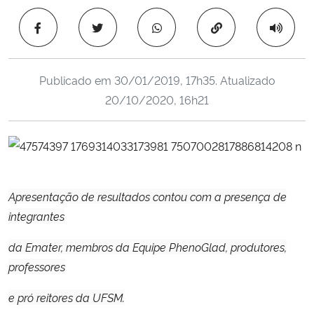
Ministério da Cidadania
Copiar para área 
Ministério da Saúde
Publicado em
30/01/2019, 17h35
. Atualizado
Ministério de Minas e Energia
20/10/2020, 16h21
Ministério da Ciência, Tecnologia, Inovações e Comunicações
Ministério do Meio Ambiente
Apresentação de resultados contou com a presença de
Ministério do Turismo
integrantes
Ministério do Desenvolvimento Regional
da Emater, membros da Equipe PhenoGlad, produtores,
professores
Controladoria-Geral da União
e pró reitores da UFSM.
Ministério da Mulher, da Família e dos Direitos Humanos