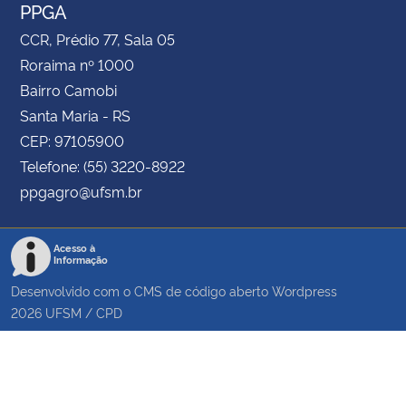
PPGA
CCR, Prédio 77, Sala 05
Roraima nº 1000
Bairro Camobi
Santa Maria - RS
CEP: 97105900
Telefone: (55) 3220-8922
ppgagro@ufsm.br
Acesso à
Informação
Desenvolvido com o CMS de código aberto
Wordpress
2026
UFSM
/
CPD