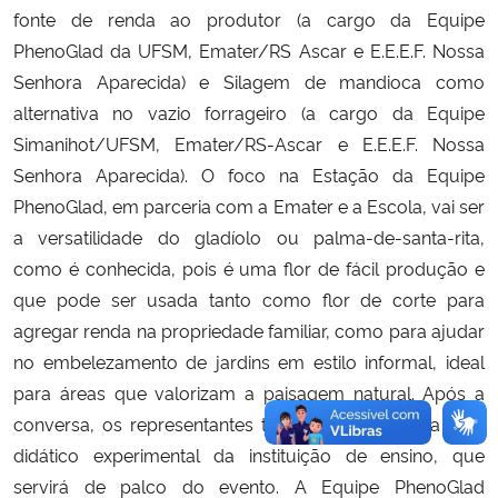
fonte de renda ao produtor (a cargo da Equipe
PhenoGlad da UFSM, Emater/RS Ascar e E.E.E.F. Nossa
Senhora Aparecida) e Silagem de mandioca como
alternativa no vazio forrageiro (a cargo da Equipe
Simanihot/UFSM, Emater/RS-Ascar e E.E.E.F. Nossa
Senhora Aparecida). O foco na Estação da Equipe
PhenoGlad, em parceria com a Emater e a Escola, vai ser
a versatilidade do gladíolo ou palma-de-santa-rita,
como é conhecida, pois é uma flor de fácil produção e
que pode ser usada tanto como flor de corte para
agregar renda na propriedade familiar, como para ajudar
no embelezamento de jardins em estilo informal, ideal
para áreas que valorizam a paisagem natural. Após a
conversa, os representantes também foram até a área
didático experimental da instituição de ensino, que
servirá de palco do evento. A Equipe PhenoGlad