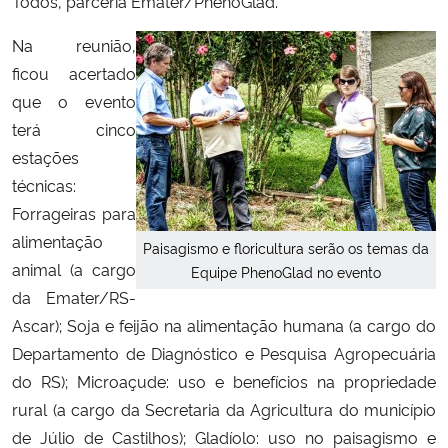
Todos, parceria Emater/PhenoGlad.
Na reunião,
ficou acertado
que o evento
terá cinco
estações
técnicas:
Forrageiras para
alimentação
Paisagismo e floricultura serão os temas da
animal (a cargo
Equipe PhenoGlad no evento
da Emater/RS-
Ascar); Soja e feijão na alimentação humana (a cargo do
Departamento de Diagnóstico e Pesquisa Agropecuária
do RS); Microaçude: uso e benefícios na propriedade
rural (a cargo da Secretaria da Agricultura do município
de Júlio de Castilhos); Gladíolo: uso no paisagismo e