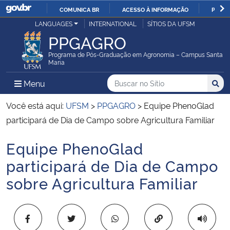
COMUNICA BR
ACESSO À INFORMAÇÃO
PARTI
Casa Civil
LANGUAGES
INTERNATIONAL
SÍTIOS DA UFSM
IR
PPGAGRO
PARA
Ministério da Justiça e Segurança Pública
O
Programa de Pós-Graduação em Agronomia – Campus Santa
Maria
CONTEÚDO
Ministério da Defesa
Buscar no no Sítio
Busca
Busca:
Menu Principal do Sítio
Menu
Busc
Ministério das Relações Exteriores
Você está aqui:
UFSM
>
PPGAGRO
>
Equipe PhenoGlad
participará de Dia de Campo sobre Agricultura Familiar
Ministério da Economia
Equipe PhenoGlad
Início do conteúdo
Ministério da Infraestrutura
participará de Dia de Campo
sobre Agricultura Familiar
Ministério da Agricultura, Pecuária e Abastecimento
Ministério da Educação
Copiar para área 