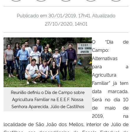
Ministério da Cidadania
Publicado em
30/01/2019, 17h41
. Atualizado
Ministério da Saúde
27/10/2020, 14h01
Ministério de Minas e Energia
O “Dia de
Campo:
Ministério da Ciência, Tecnologia, Inovações e Comunicações
Alternativas
para a
Ministério do Meio Ambiente
Agricultura
Familiar” já tem
Ministério do Turismo
data marcada.
Reunião definiu o Dia de Campo sobre
Será no dia 10
Ministério do Desenvolvimento Regional
Agricultura Familiar na E.E.E.F. Nossa
Senhora Aparecida, Júlio de Castilhos
de maio de
Controladoria-Geral da União
2019, na
localidade de São João dos Mellos, interior de Júlio de
Ministério da Mulher, da Família e dos Direitos Humanos