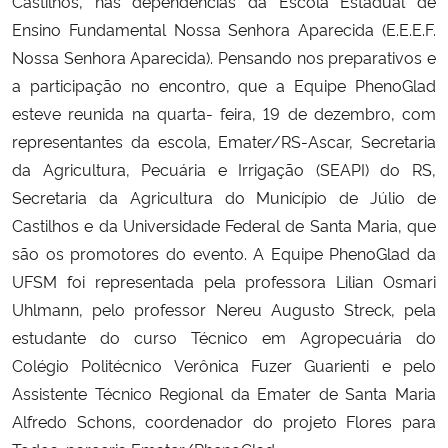
Castilhos, nas dependências da Escola Estadual de
Ensino Fundamental Nossa Senhora Aparecida (E.E.E.F.
Secretaria-Geral
Nossa Senhora Aparecida). Pensando nos preparativos e
a participação no encontro, que a Equipe PhenoGlad
Secretaria de Governo
esteve reunida na quarta- feira, 19 de dezembro, com
representantes da escola, Emater/RS-Ascar, Secretaria
Gabinete de Segurança Institucional
da Agricultura, Pecuária e Irrigação (SEAPI) do RS,
Secretaria da Agricultura do Município de Júlio de
Advocacia-Geral da União
Castilhos e da Universidade Federal de Santa Maria, que
são os promotores do evento. A Equipe PhenoGlad da
Banco Central do Brasil
UFSM foi representada pela professora Lilian Osmari
Uhlmann, pelo professor Nereu Augusto Streck, pela
Planalto
estudante do curso Técnico em Agropecuária do
Colégio Politécnico Verônica Fuzer Guarienti e pelo
Assistente Técnico Regional da Emater de Santa Maria
Alfredo Schons, coordenador do projeto Flores para