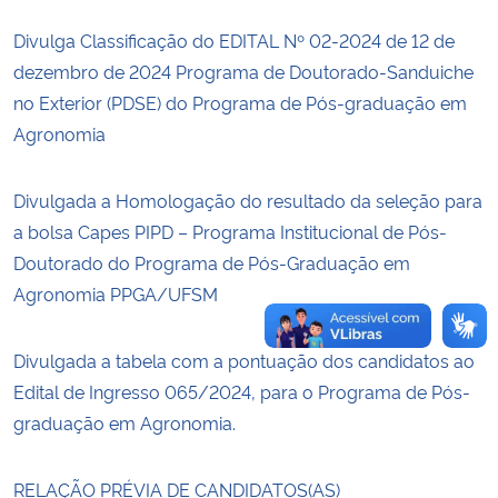
Divulga Classificação do EDITAL Nº 02-2024 de 12 de
Secretaria-Geral
dezembro de 2024 Programa de Doutorado-Sanduiche
no Exterior (PDSE) do Programa de Pós-graduação em
Secretaria de Governo
Agronomia
Gabinete de Segurança Institucional
Divulgada a Homologação do resultado da seleção para
Advocacia-Geral da União
a bolsa Capes PIPD – Programa Institucional de Pós-
Doutorado do Programa de Pós-Graduação em
Banco Central do Brasil
Agronomia PPGA/UFSM
Planalto
Divulgada a tabela com a pontuação dos candidatos ao
Edital de Ingresso 065/2024, para o Programa de Pós-
graduação em Agronomia.
RELAÇÃO PRÉVIA DE CANDIDATOS(AS)