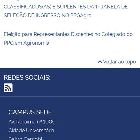
CLASSIFICADOS(AS) E SUPLENTES DA 1ª JANELA DE
SELEÇÃO DE INGRESSO NO PPGAgro
Eleição para Representantes Discentes no Colegiado do
PPG em Agronomia
Voltar ao topo
REDES SOCIAIS:
RSS
CAMPUS SEDE
Av. Roraima nº 1000
Cidade Universitária
Bairro Camobi