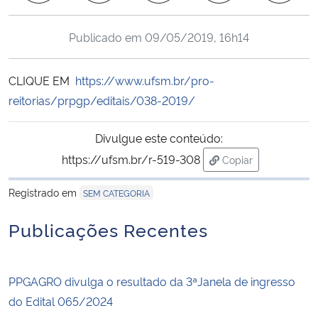
Ministério da Cidadania
Publicado em
09/05/2019, 16h14
Ministério da Saúde
CLIQUE EM
https://www.ufsm.br/pro-
Ministério de Minas e Energia
reitorias/prpgp/editais/038-2019/
Ministério da Ciência, Tecnologia, Inovações e Comunicações
Divulgue este conteúdo:
https://ufsm.br/r-519-308
Copiar
Ministério do Meio Ambiente
para área de trans
Registrado em
SEM CATEGORIA
Ministério do Turismo
Publicações Recentes
Ministério do Desenvolvimento Regional
Controladoria-Geral da União
PPGAGRO divulga o resultado da 3ªJanela de ingresso
do Edital 065/2024
Ministério da Mulher, da Família e dos Direitos Humanos