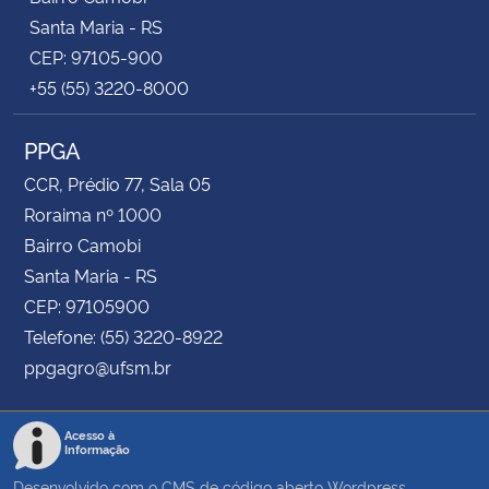
Santa Maria - RS
CEP: 97105-900
+55 (55) 3220-8000
PPGA
CCR, Prédio 77, Sala 05
Roraima nº 1000
Bairro Camobi
Santa Maria - RS
CEP: 97105900
Telefone: (55) 3220-8922
ppgagro@ufsm.br
Acesso à
Informação
Desenvolvido com o CMS de código aberto
Wordpress