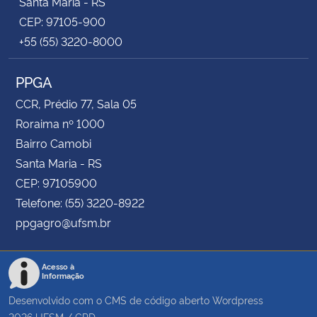
Santa Maria - RS
CEP: 97105-900
+55 (55) 3220-8000
PPGA
CCR, Prédio 77, Sala 05
Roraima nº 1000
Bairro Camobi
Santa Maria - RS
CEP: 97105900
Telefone: (55) 3220-8922
ppgagro@ufsm.br
Acesso à
Informação
Desenvolvido com o CMS de código aberto
Wordpress
2026
UFSM
/
CPD