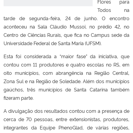
Flores para
Todos na
Secretaria-Geral
tarde de segunda-feira, 24 de junho. O encontro
aconteceu na Sala Cláudio Mussoi, no prédio 42, no
Secretaria de Governo
Centro de Ciências Rurais, que fica no Campus sede da
Universidade Federal de Santa Maria (UFSM).
Gabinete de Segurança Institucional
Esta foi considerada a “maior fase” da iniciativa, que
Advocacia-Geral da União
contou com 11 produtores e quatro escolas no RS, em
oito municípios, com abrangência na Região Central,
Banco Central do Brasil
Zona Sul e na Região de Soledade. Além dos municípios
gaúchos, três municípios de Santa Catarina também
Planalto
fizeram parte.
A divulgação dos resultados contou com a presença de
cerca de 70 pessoas, entre extensionistas, produtores,
integrantes da Equipe PhenoGlad, de várias regiões,