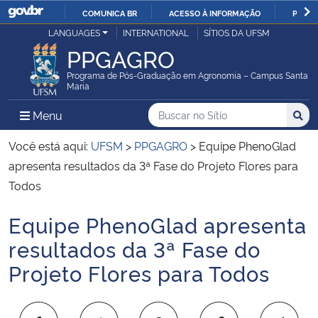
COMUNICA BR
ACESSO À INFORMAÇÃO
PARTI
Casa Civil
LANGUAGES
INTERNATIONAL
SÍTIOS DA UFSM
IR
PPGAGRO
PARA
Ministério da Justiça e Segurança Pública
O
Programa de Pós-Graduação em Agronomia – Campus Santa
Maria
CONTEÚDO
Ministério da Defesa
Buscar no no Sítio
Busca
Busca:
Menu Principal do Sítio
Menu
Busc
Ministério das Relações Exteriores
Você está aqui:
UFSM
>
PPGAGRO
>
Equipe PhenoGlad
apresenta resultados da 3ª Fase do Projeto Flores para
Ministério da Economia
Todos
Equipe PhenoGlad apresenta
Ministério da Infraestrutura
Início do conteúdo
resultados da 3ª Fase do
Ministério da Agricultura, Pecuária e Abastecimento
Projeto Flores para Todos
Ministério da Educação