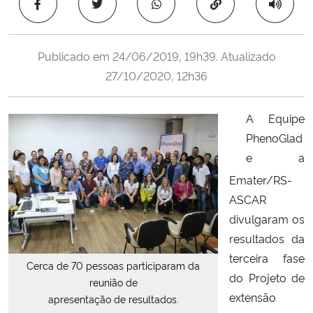
Copiar para área 
Ministério da Cidadania
Ministério da Saúde
Publicado em
24/06/2019, 19h39
. Atualizado
27/10/2020, 12h36
Ministério de Minas e Energia
A Equipe
Ministério da Ciência, Tecnologia, Inovações e Comunicações
PhenoGlad
e a
Ministério do Meio Ambiente
Emater/RS-
Ministério do Turismo
ASCAR
divulgaram os
Ministério do Desenvolvimento Regional
resultados da
terceira fase
Cerca de 70 pessoas participaram da
Controladoria-Geral da União
do Projeto de
reunião de
extensão
apresentação de resultados.
Ministério da Mulher, da Família e dos Direitos Humanos