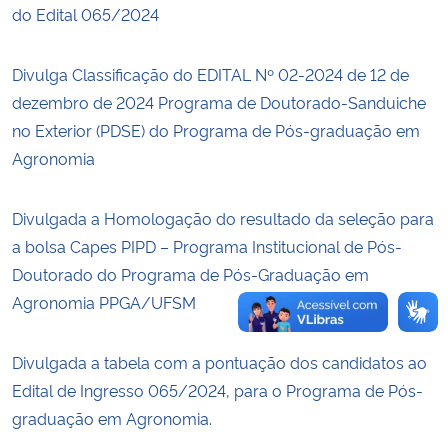
do Edital 065/2024
Secretaria-Geral
Divulga Classificação do EDITAL Nº 02-2024 de 12 de
Secretaria de Governo
dezembro de 2024 Programa de Doutorado-Sanduiche
no Exterior (PDSE) do Programa de Pós-graduação em
Gabinete de Segurança Institucional
Agronomia
Advocacia-Geral da União
Divulgada a Homologação do resultado da seleção para
a bolsa Capes PIPD – Programa Institucional de Pós-
Banco Central do Brasil
Doutorado do Programa de Pós-Graduação em
Agronomia PPGA/UFSM
Planalto
Divulgada a tabela com a pontuação dos candidatos ao
Edital de Ingresso 065/2024, para o Programa de Pós-
graduação em Agronomia.