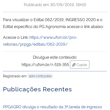
Publicado em
30/09/2019, 16h15
Ministério da Cidadania
Ministério da Saúde
Para visualizar o Edital 062/2019, INGRESSO 2020 e o
Edital específico do PG Agronomia acesse o link abaixo:
Ministério de Minas e Energia
Acesse o Link:
https://www.ufsm.br/pro-
Ministério da Ciência, Tecnologia, Inovações e Comunicações
reitorias/prpgp/editais/062-2019/
Ministério do Meio Ambiente
Divulgue este conteúdo:
https://ufsm.br/r-519-355
Copiar
Ministério do Turismo
para área de trans
Registrado em
SEM CATEGORIA
Ministério do Desenvolvimento Regional
Publicações Recentes
Controladoria-Geral da União
PPGAGRO divulga o resultado da 3ªJanela de ingresso
Ministério da Mulher, da Família e dos Direitos Humanos