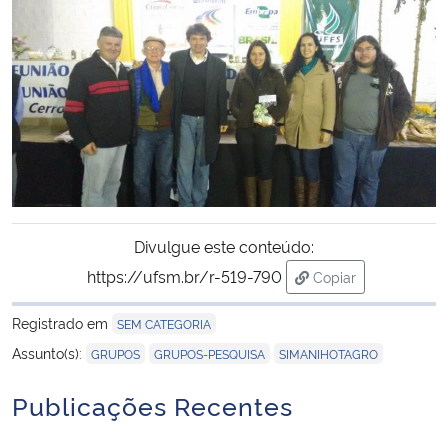
Secretaria-Geral
Secretaria de Governo
Gabinete de Segurança Institucional
Advocacia-Geral da União
Divulgue este conteúdo:
Banco Central do Brasil
https://ufsm.br/r-519-790
Copiar
para área de trans
Planalto
Registrado em
SEM CATEGORIA
,
,
Assunto(s):
GRUPOS
GRUPOS-PESQUISA
SIMANIHOTAGRO
Publicações Recentes