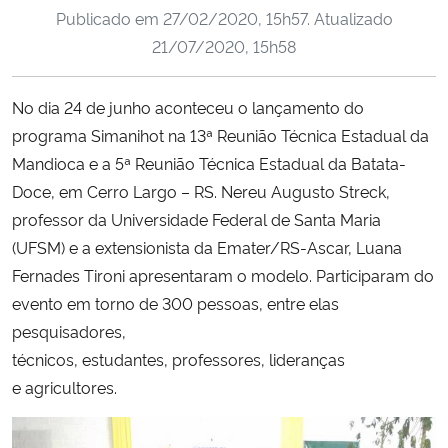
Publicado em
27/02/2020, 15h57
. Atualizado
Ministério da Cidadania
21/07/2020, 15h58
Ministério da Saúde
No dia 24 de junho aconteceu o lançamento do
Ministério de Minas e Energia
programa Simanihot na 13ª Reunião Técnica Estadual da
Mandioca e a 5ª Reunião Técnica Estadual da Batata-
Ministério da Ciência, Tecnologia, Inovações e Comunicações
Doce, em Cerro Largo – RS. Nereu Augusto Streck,
professor da Universidade Federal de Santa Maria
Ministério do Meio Ambiente
(UFSM) e a extensionista da Emater/RS-Ascar, Luana
Fernades Tironi apresentaram o modelo. Participaram do
Ministério do Turismo
evento em torno de 300 pessoas, entre elas
pesquisadores,
Ministério do Desenvolvimento Regional
técnicos, estudantes, professores, lideranças
e agricultores.
Controladoria-Geral da União
Ministério da Mulher, da Família e dos Direitos Humanos