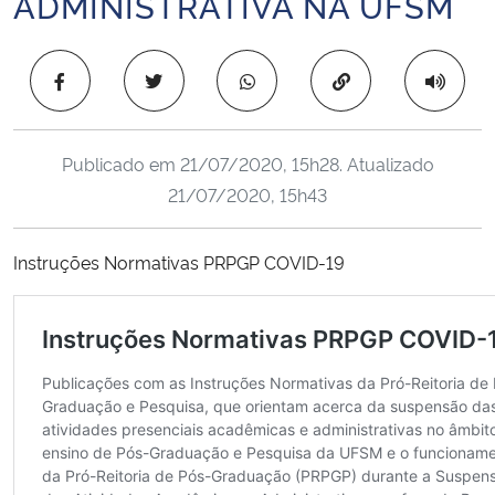
ADMINISTRATIVA NA UFSM
Ministério da Cidadania
Copiar para área 
Ministério da Saúde
Ministério de Minas e Energia
Publicado em
21/07/2020, 15h28
. Atualizado
21/07/2020, 15h43
Ministério da Ciência, Tecnologia, Inovações e Comunicações
Ministério do Meio Ambiente
Instruções Normativas PRPGP COVID-19
Ministério do Turismo
Ministério do Desenvolvimento Regional
Controladoria-Geral da União
Ministério da Mulher, da Família e dos Direitos Humanos