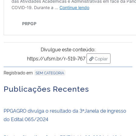
Secretaria-Geral
Secretaria de Governo
Gabinete de Segurança Institucional
Divulgue este conteúdo:
https://ufsm.br/r-519-767
Copiar
Advocacia-Geral da União
para área de trans
Registrado em
SEM CATEGORIA
Banco Central do Brasil
Publicações Recentes
Planalto
PPGAGRO divulga o resultado da 3ªJanela de ingresso
do Edital 065/2024