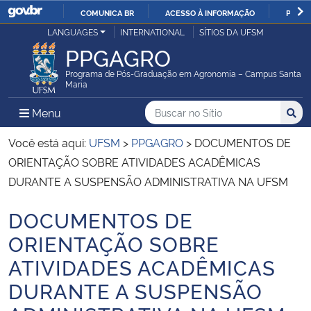
COMUNICA BR
ACESSO À INFORMAÇÃO
PARTI
Casa Civil
LANGUAGES
INTERNATIONAL
SÍTIOS DA UFSM
IR
PPGAGRO
PARA
Ministério da Justiça e Segurança Pública
O
Programa de Pós-Graduação em Agronomia – Campus Santa
Maria
CONTEÚDO
Ministério da Defesa
Buscar no no Sítio
Busca
Busca:
Menu Principal do Sítio
Menu
Busc
Ministério das Relações Exteriores
Você está aqui:
UFSM
>
PPGAGRO
>
DOCUMENTOS DE
ORIENTAÇÃO SOBRE ATIVIDADES ACADÊMICAS
Ministério da Economia
DURANTE A SUSPENSÃO ADMINISTRATIVA NA UFSM
DOCUMENTOS DE
Ministério da Infraestrutura
Início do conteúdo
ORIENTAÇÃO SOBRE
Ministério da Agricultura, Pecuária e Abastecimento
ATIVIDADES ACADÊMICAS
DURANTE A SUSPENSÃO
Ministério da Educação