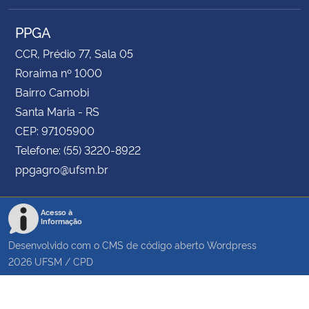
PPGA
CCR, Prédio 77, Sala 05
Roraima nº 1000
Bairro Camobi
Santa Maria - RS
CEP: 97105900
Telefone: (55) 3220-8922
ppgagro@ufsm.br
Acesso à
Informação
Desenvolvido com o CMS de código aberto
Wordpress
2026
UFSM
/
CPD