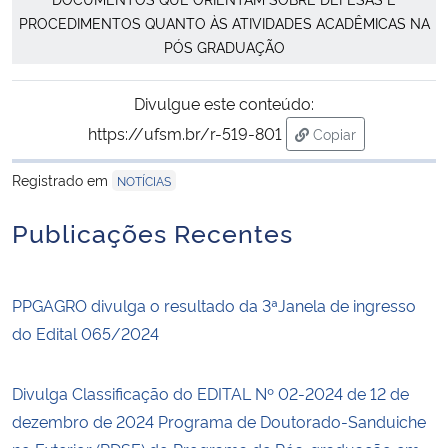
PROCEDIMENTOS QUANTO ÀS ATIVIDADES ACADÊMICAS NA
PÓS GRADUAÇÃO
Secretaria-Geral
Secretaria de Governo
Divulgue este conteúdo:
https://ufsm.br/r-519-801
Copiar
Gabinete de Segurança Institucional
para área de trans
Registrado em
NOTÍCIAS
Advocacia-Geral da União
Publicações Recentes
Banco Central do Brasil
PPGAGRO divulga o resultado da 3ªJanela de ingresso
Planalto
do Edital 065/2024
Divulga Classificação do EDITAL Nº 02-2024 de 12 de
dezembro de 2024 Programa de Doutorado-Sanduiche