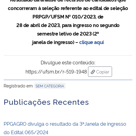
concorreram à seleção referente ao edital de seleção
Secretaria-Geral
PRPGP/UFSM Nº 010/2023, de
28 de abril de 2023, para ingresso no segundo
Secretaria de Governo
semestre letivo de 2023 (2ª
janela de ingresso) –
clique aqui
Gabinete de Segurança Institucional
Divulgue este conteúdo:
Advocacia-Geral da União
https://ufsm.br/r-519-1948
Copiar
para área de tran
Banco Central do Brasil
Registrado em
SEM CATEGORIA
Planalto
Publicações Recentes
PPGAGRO divulga o resultado da 3ªJanela de ingresso
do Edital 065/2024