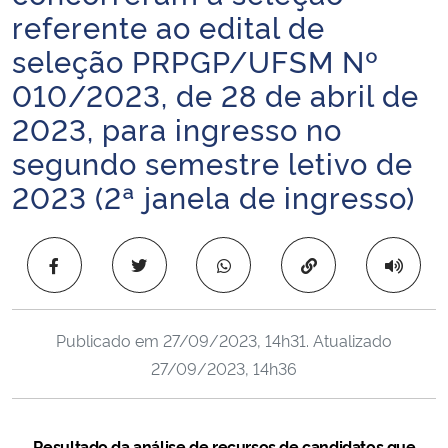
referente ao edital de
Ministério da Cidadania
seleção PRPGP/UFSM Nº
Ministério da Saúde
010/2023, de 28 de abril de
2023, para ingresso no
Ministério de Minas e Energia
segundo semestre letivo de
Ministério da Ciência, Tecnologia, Inovações e Comunicações
2023 (2ª janela de ingresso)
Ministério do Meio Ambiente
Copiar para área 
Ministério do Turismo
Ministério do Desenvolvimento Regional
Publicado em
27/09/2023, 14h31
. Atualizado
27/09/2023, 14h36
Controladoria-Geral da União
Ministério da Mulher, da Família e dos Direitos Humanos
Resultado da análise de recursos de candidatos que