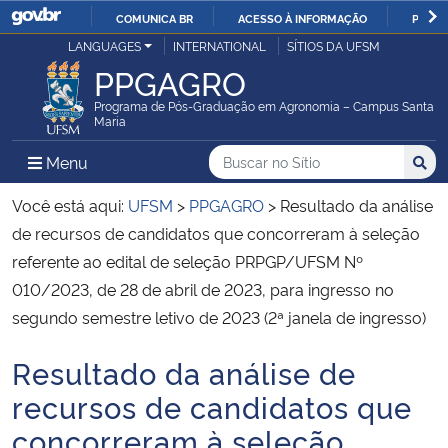
COMUNICA BR
ACESSO À INFORMAÇÃO
PARTI
Casa Civil
LANGUAGES
INTERNATIONAL
SÍTIOS DA UFSM
IR
PPGAGRO
PARA
Ministério da Justiça e Segurança Pública
O
Programa de Pós-Graduação em Agronomia – Campus Santa
Maria
CONTEÚDO
Ministério da Defesa
Buscar no no Sítio
Busca
Busca:
Menu Principal do Sítio
Menu
Busc
Ministério das Relações Exteriores
Você está aqui:
UFSM
>
PPGAGRO
>
Resultado da análise
de recursos de candidatos que concorreram à seleção
Ministério da Economia
referente ao edital de seleção PRPGP/UFSM Nº
010/2023, de 28 de abril de 2023, para ingresso no
Ministério da Infraestrutura
segundo semestre letivo de 2023 (2ª janela de ingresso)
Ministério da Agricultura, Pecuária e Abastecimento
Resultado da análise de
Início do conteúdo
recursos de candidatos que
Ministério da Educação
concorreram à seleção