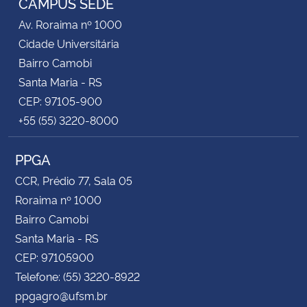
CAMPUS SEDE
Av. Roraima nº 1000
Secretaria-Geral
Cidade Universitária
Bairro Camobi
Secretaria de Governo
Santa Maria - RS
CEP: 97105-900
Gabinete de Segurança Institucional
+55 (55) 3220-8000
Advocacia-Geral da União
PPGA
Banco Central do Brasil
CCR, Prédio 77, Sala 05
Roraima nº 1000
Planalto
Bairro Camobi
Santa Maria - RS
CEP: 97105900
Telefone: (55) 3220-8922
ppgagro@ufsm.br