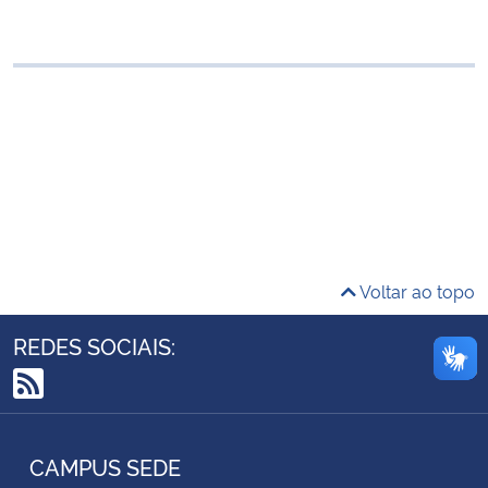
Ministério da Cidadania
Ministério da Saúde
Ministério de Minas e Energia
Ministério da Ciência, Tecnologia, Inovações e Comunicações
Ministério do Meio Ambiente
Voltar ao topo
Ministério do Turismo
REDES SOCIAIS:
Ministério do Desenvolvimento Regional
RSS
Controladoria-Geral da União
CAMPUS SEDE
Ministério da Mulher, da Família e dos Direitos Humanos