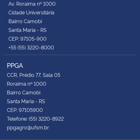
Av. Roraima nº 1000
Cidade Universitária
Secretaria-Geral
Bairro Camobi
Santa Maria - RS
Secretaria de Governo
CEP: 97105-900
+55 (55) 3220-8000
Gabinete de Segurança Institucional
PPGA
Advocacia-Geral da União
CCR, Prédio 77, Sala 05
Banco Central do Brasil
Roraima nº 1000
Bairro Camobi
Planalto
Santa Maria - RS
CEP: 97105900
Telefone: (55) 3220-8922
ppgagro@ufsm.br