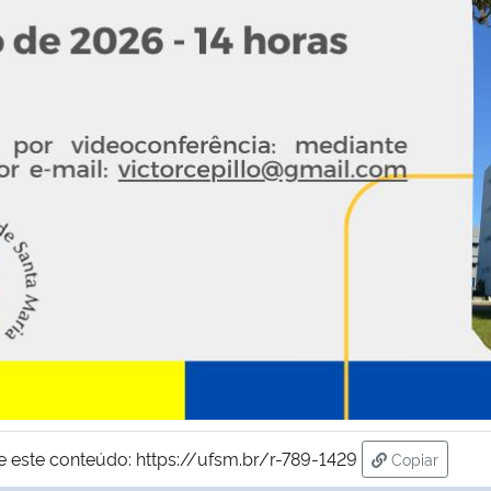
e este conteúdo:
https://ufsm.br/r-789-1429
Copiar
para área d