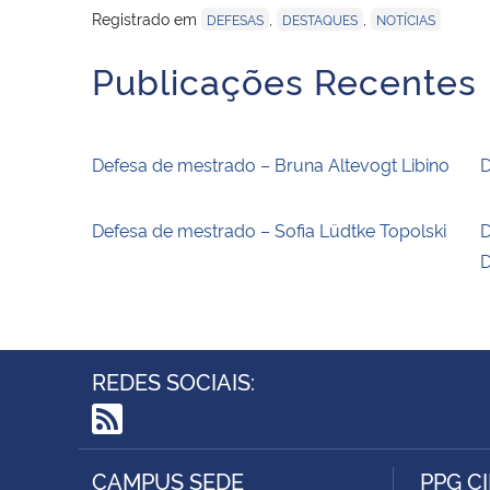
Registrado em
,
,
DEFESAS
DESTAQUES
NOTÍCIAS
Publicações Recentes
Defesa de mestrado – Bruna Altevogt Libino
D
Defesa de mestrado – Sofia Lüdtke Topolski
D
D
REDES SOCIAIS:
RSS
CAMPUS SEDE
PPG C