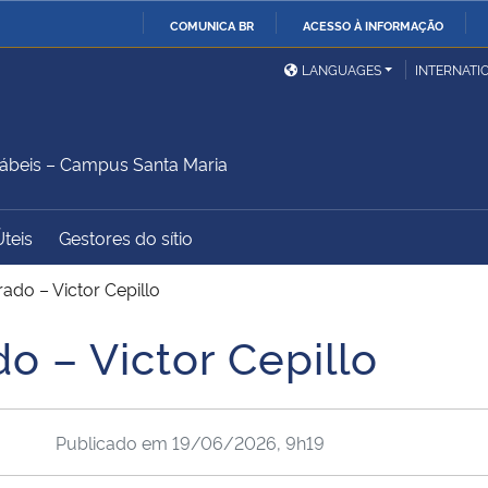
COMUNICA BR
ACESSO À INFORMAÇÃO
Ministério da Defesa
Ministério das Relações
Mini
IR
LANGUAGES
INTERNATI
Exteriores
PARA
O
Ministério da Cidadania
Ministério da Saúde
Mini
CONTEÚDO
ábeis – Campus Santa Maria
Úteis
Gestores do sítio
Ministério do
Controladoria-Geral da
Mini
Desenvolvimento Regional
União
Famí
ado – Victor Cepillo
Hum
o – Victor Cepillo
Advocacia-Geral da União
Banco Central do Brasil
Plan
Publicado em
19/06/2026, 9h19