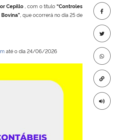
tor Cepillo
,
com o título
“Controles
 Bovina”
, que ocorrerá no dia 25 de
om
até o dia 24/06/2026
Copiar para áre