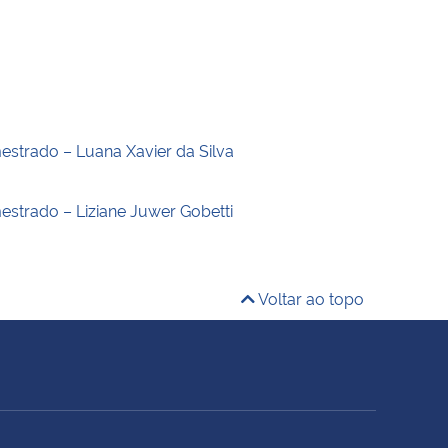
estrado – Luana Xavier da Silva
estrado – Liziane Juwer Gobetti
Voltar ao topo