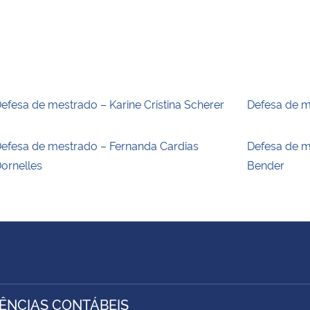
efesa de mestrado – Karine Cristina Scherer
Defesa de m
efesa de mestrado – Fernanda Cardias
Defesa de m
ornelles
Bender
IÊNCIAS CONTÁBEIS