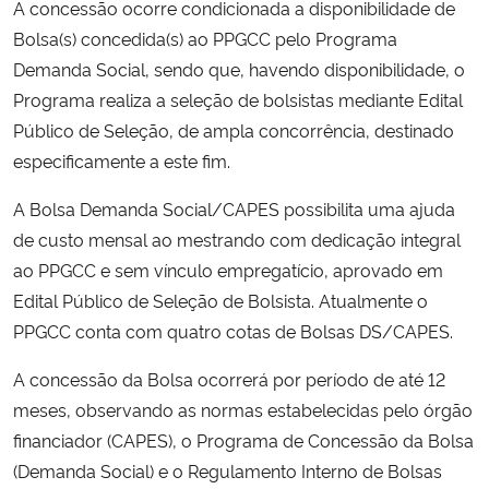
A concessão ocorre condicionada a disponibilidade de
Ministério da Cidadania
Bolsa(s) concedida(s) ao PPGCC pelo Programa
Demanda Social, sendo que, havendo disponibilidade, o
Ministério da Saúde
Programa realiza a seleção de bolsistas mediante Edital
Público de Seleção, de ampla concorrência, destinado
Ministério de Minas e Energia
especificamente a este fim.
Ministério da Ciência, Tecnologia, Inovações e Comunicações
A Bolsa Demanda Social/CAPES possibilita uma ajuda
de custo mensal ao mestrando com dedicação integral
Ministério do Meio Ambiente
ao PPGCC e sem vínculo empregatício, aprovado em
Edital Público de Seleção de Bolsista. Atualmente o
Ministério do Turismo
PPGCC conta com quatro cotas de Bolsas DS/CAPES.
Ministério do Desenvolvimento Regional
A concessão da Bolsa ocorrerá por período de até 12
meses, observando as normas estabelecidas pelo órgão
Controladoria-Geral da União
financiador (CAPES), o Programa de Concessão da Bolsa
(Demanda Social) e o Regulamento Interno de Bolsas
Ministério da Mulher, da Família e dos Direitos Humanos