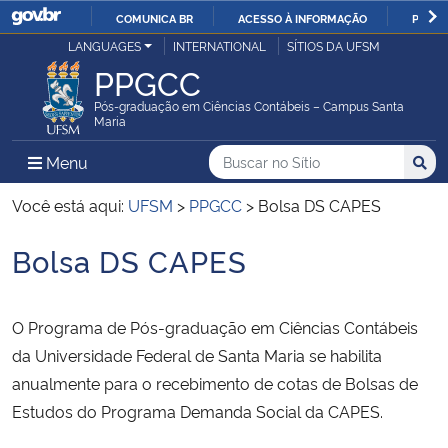
COMUNICA BR
ACESSO À INFORMAÇÃO
PARTI
Casa Civil
LANGUAGES
INTERNATIONAL
SÍTIOS DA UFSM
IR
PPGCC
PARA
Ministério da Justiça e Segurança Pública
O
Pós-graduação em Ciências Contábeis – Campus Santa
Maria
CONTEÚDO
Ministério da Defesa
Buscar no no Sítio
Busca
Busca:
Menu Principal do Sítio
Menu
Busc
Ministério das Relações Exteriores
Você está aqui:
UFSM
>
PPGCC
>
Bolsa DS CAPES
Bolsa DS CAPES
Ministério da Economia
Início do conteúdo
Ministério da Infraestrutura
O Programa de Pós-graduação em Ciências Contábeis
da Universidade Federal de Santa Maria se habilita
Ministério da Agricultura, Pecuária e Abastecimento
anualmente para o recebimento de cotas de Bolsas de
Estudos do Programa Demanda Social da CAPES.
Ministério da Educação