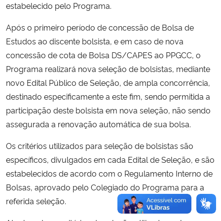
estabelecido pelo Programa.
Secretaria-Geral
Após o primeiro período de concessão de Bolsa de
Estudos ao discente bolsista, e em caso de nova
Secretaria de Governo
concessão de cota de Bolsa DS/CAPES ao PPGCC, o
Programa realizará nova seleção de bolsistas, mediante
Gabinete de Segurança Institucional
novo Edital Público de Seleção, de ampla concorrência,
destinado especificamente a este fim, sendo permitida a
Advocacia-Geral da União
participação deste bolsista em nova seleção, não sendo
assegurada a renovação automática de sua bolsa.
Banco Central do Brasil
Os critérios utilizados para seleção de bolsistas são
Planalto
específicos, divulgados em cada Edital de Seleção, e são
estabelecidos de acordo com o Regulamento Interno de
Bolsas, aprovado pelo Colegiado do Programa para a
referida seleção.