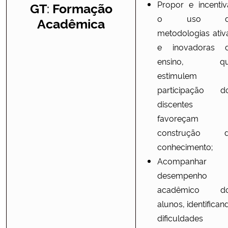
:
Propor e incentiv
GT
Formação
o uso d
Acadêmica
metodologias ativ
e inovadoras 
ensino, qu
estimulem 
participação d
discentes 
favoreçam 
construção 
conhecimento;
Acompanhar
desempenho
acadêmico d
alunos, identifican
dificuldades