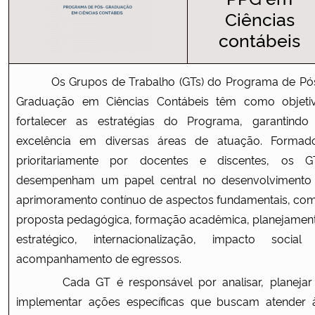
Ciências
Ministério da Cidadania
contábeis
Ministério da Saúde
Os Grupos de Trabalho (GTs) do Programa de Pó
Ministério de Minas e Energia
Graduação em Ciências Contábeis têm como objeti
fortalecer as estratégias do Programa, garantindo
Ministério da Ciência, Tecnologia, Inovações e Comunicações
excelência em diversas áreas de atuação. Formad
prioritariamente por docentes e discentes, os G
Ministério do Meio Ambiente
desempenham um papel central no desenvolvimento
aprimoramento contínuo de aspectos fundamentais, co
Ministério do Turismo
proposta pedagógica, formação acadêmica, planejamen
Ministério do Desenvolvimento Regional
estratégico, internacionalização, impacto social
acompanhamento de egressos.
Controladoria-Geral da União
Cada GT é responsável por analisar, planejar
implementar ações específicas que buscam atender 
Ministério da Mulher, da Família e dos Direitos Humanos