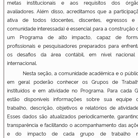
metas institucionais e aos requisitos dos órgã
avaliadores. Além disso, acreditamos que a participaç
Secretaria-Geral
ativa de todos (docentes, discentes, egressos e
comunidade interessada) é essencial para a construção 
Secretaria de Governo
um Programa de alto impacto, capaz de form
profissionais e pesquisadores preparados para enfrent
Gabinete de Segurança Institucional
os desafios da área contábil, em nível nacional
internacional.
Advocacia-Geral da União
Nesta seção, a comunidade acadêmica e o públi
Banco Central do Brasil
em geral poderão conhecer os Grupos de Trabal
instituídos e em atividade no Programa. Para cada G
Planalto
estão disponíveis informações sobre sua equipe 
trabalho, descrição, objetivos e relatórios de atividade
Esses dados são atualizados periodicamente, garantin
transparência e facilitando o acompanhamento das açõ
e do impacto de cada grupo de trabalho 