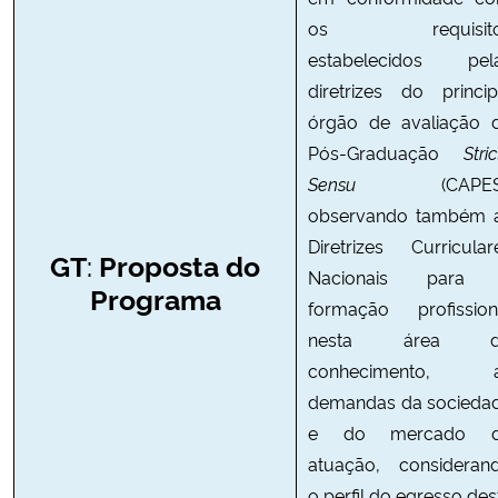
os requisito
estabelecidos pel
diretrizes do princip
órgão de avaliação 
Pós-Graduação
Stri
Sensu
(CAPES)
observando também 
Diretrizes Curricular
:
GT
Proposta do
Nacionais para
Programa
formação profission
nesta área d
conhecimento, 
demandas da socieda
e do mercado 
atuação, consideran
o perfil do egresso des