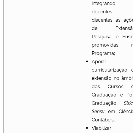
integrando
docentes 
discentes as açõ
de Extensã
Pesquisa e Ensi
promovidas 
Programa;
Apoiar 
curricularização 
extensão no âmbi
dos Cursos 
Graduação e Pó
Graduação
Stri
Sensu
em Ciênci
Contábeis;
Viabilizar