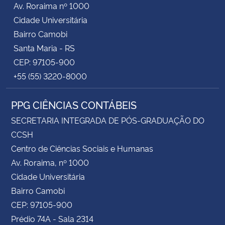
Av. Roraima nº 1000
Cidade Universitária
Secretaria-Geral
Bairro Camobi
Santa Maria - RS
Secretaria de Governo
CEP: 97105-900
+55 (55) 3220-8000
Gabinete de Segurança Institucional
PPG CIÊNCIAS CONTÁBEIS
Advocacia-Geral da União
SECRETARIA INTEGRADA DE PÓS-GRADUAÇÃO DO
Banco Central do Brasil
CCSH
Centro de Ciências Sociais e Humanas
Planalto
Av. Roraima, nº 1000
Cidade Universitária
Bairro Camobi
CEP: 97105-900
Prédio 74A - Sala 2314