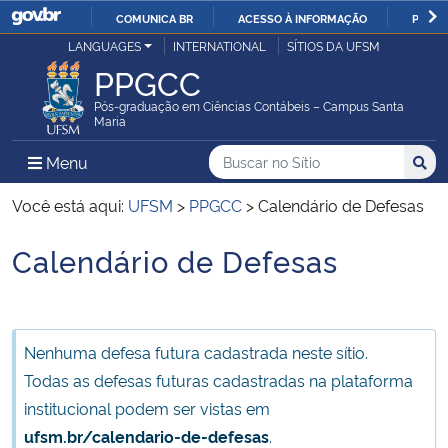
COMUNICA BR
ACESSO À INFORMAÇÃO
PARTI
Casa Civil
LANGUAGES
INTERNATIONAL
SÍTIOS DA UFSM
IR
PPGCC
PARA
Ministério da Justiça e Segurança Pública
O
Pós-graduação em Ciências Contábeis – Campus Santa
Maria
CONTEÚDO
Ministério da Defesa
Buscar no no Sítio
Busca
Busca:
Menu Principal do Sítio
Menu
Busc
Ministério das Relações Exteriores
Você está aqui:
UFSM
>
PPGCC
>
Calendário de Defesas
Calendário de Defesas
Ministério da Economia
Início do conteúdo
Ministério da Infraestrutura
Nenhuma defesa futura cadastrada neste sítio.
Ministério da Agricultura, Pecuária e Abastecimento
Todas as defesas futuras cadastradas na plataforma
institucional podem ser vistas em
Ministério da Educação
ufsm.br/calendario-de-defesas
.