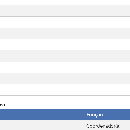
ico
Função
Coordenador(a)