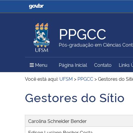
Casa Civil
Ministério da Justiça e
Segurança Pública
PPGCC
Ministério da Agricultura,
Ministério da Educação
Pós-graduação em Ciências Cont
Pecuária e Abastecimento
Menu Principal do Sítio
Menu
Página Inicial
Contato
Links 
Ministério do Meio Ambiente
Ministério do Turismo
Você está aqui:
UFSM
>
PPGCC
>
Gestores do Síti
Gestores do Sítio
Início do conteúdo
Secretaria de Governo
Gabinete de Segurança
Institucional
Carolina Schneider Bender
Edison Luciano Becher Costa