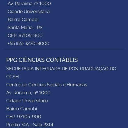
Av. Roraima nº 1000
Cidade Universitária
Secretaria-Geral
Bairro Camobi
Santa Maria - RS
Secretaria de Governo
CEP: 97105-900
+55 (55) 3220-8000
Gabinete de Segurança Institucional
PPG CIÊNCIAS CONTÁBEIS
Advocacia-Geral da União
SECRETARIA INTEGRADA DE PÓS-GRADUAÇÃO DO
Banco Central do Brasil
CCSH
Centro de Ciências Sociais e Humanas
Planalto
Av. Roraima, nº 1000
Cidade Universitária
Bairro Camobi
CEP: 97105-900
Prédio 74A - Sala 2314