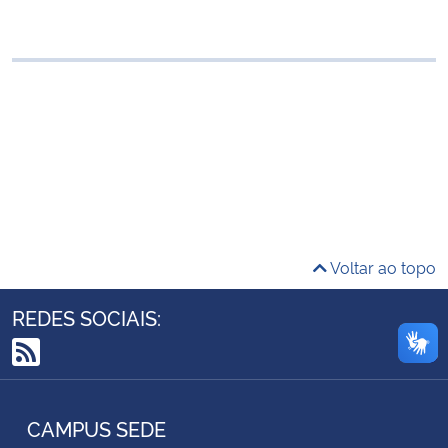
Ministério da Cidadania
Ministério da Saúde
Ministério de Minas e Energia
Ministério da Ciência, Tecnologia, Inovações e Comunicações
Ministério do Meio Ambiente
Voltar ao topo
Ministério do Turismo
REDES SOCIAIS:
Ministério do Desenvolvimento Regional
RSS
Controladoria-Geral da União
CAMPUS SEDE
Ministério da Mulher, da Família e dos Direitos Humanos