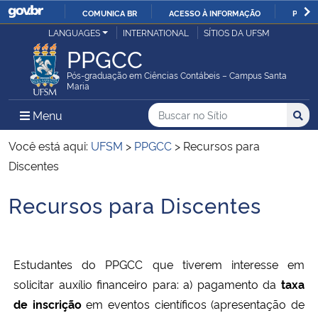
COMUNICA BR
ACESSO À INFORMAÇÃO
PARTI
Casa Civil
LANGUAGES
INTERNATIONAL
SÍTIOS DA UFSM
IR
PPGCC
PARA
Ministério da Justiça e Segurança Pública
O
Pós-graduação em Ciências Contábeis – Campus Santa
Maria
CONTEÚDO
Ministério da Defesa
Buscar no no Sítio
Busca
Busca:
Menu Principal do Sítio
Menu
Busc
Ministério das Relações Exteriores
Você está aqui:
UFSM
>
PPGCC
>
Recursos para
Discentes
Ministério da Economia
Recursos para Discentes
Início do conteúdo
Ministério da Infraestrutura
Ministério da Agricultura, Pecuária e Abastecimento
Estudantes do PPGCC que tiverem interesse em
solicitar auxílio financeiro para: a) pagamento da
taxa
Ministério da Educação
de inscrição
em eventos científicos (apresentação de