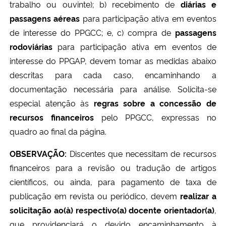
trabalho ou ouvinte); b) recebimento de
diárias e
Ministério da Cidadania
passagens aéreas
para participação ativa em eventos
de interesse do PPGCC; e, c) compra de
passagens
Ministério da Saúde
rodoviárias
para participação ativa em eventos de
interesse do PPGAP, devem tomar as medidas abaixo
Ministério de Minas e Energia
descritas para cada caso, encaminhando a
documentação necessária para análise. Solicita-se
Ministério da Ciência, Tecnologia, Inovações e Comunicações
especial atenção às
regras sobre a concessão de
Ministério do Meio Ambiente
recursos financeiros
pelo PPGCC, expressas no
quadro ao final da página.
Ministério do Turismo
OBSERVAÇÃO:
Discentes que necessitam de recursos
financeiros para a revisão ou tradução de artigos
Ministério do Desenvolvimento Regional
científicos, ou ainda, para pagamento de taxa de
publicação em revista ou periódico, devem
realizar a
Controladoria-Geral da União
solicitação ao(à) respectivo(a) docente orientador(a)
,
Ministério da Mulher, da Família e dos Direitos Humanos
que providenciará o devido encaminhamento à