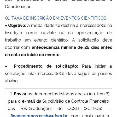
Coordenação.
Secretaria-Geral
01. TAXA DE INSCRIÇÃO EM EVENTOS CIENTÍFICOS
♦ Objetivo:
A modalidade se destina a interessado(a) na
Secretaria de Governo
inscrição como ouvinte ou na apresentação de
trabalho em evento científico. A solicitação deve
Gabinete de Segurança Institucional
ocorrer com
antecedência mínima de 25 dias antes
Advocacia-Geral da União
da data de início do evento.
♦ Procedimento de solicitação:
Para iniciar a
Banco Central do Brasil
solicitação, o(a) interessado(a) deve seguir os passos
abaixo.
Planalto
1.
Enviar
os documentos listados abaixo (no item 3)
para o
e-mail
da Subdivisão de Controle Financeiro
das Pós-Graduações do CCSH (SCFPOS) –
financeiropos.ccsh@ufsm.br
, com cópia para a