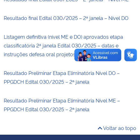
Secretaria-Geral
Resultado final Edital 030/2025 – 2ª janela – Nível DO
Secretaria de Governo
Listagem definitiva (nível ME e DO) aprovados etapa
classificatória 2ª janela Edital 030/2025 – datas e
Gabinete de Segurança Institucional
instruções defesa oral projetos
Advocacia-Geral da União
Resultado Preliminar Etapa Eliminatória Nível DO –
Banco Central do Brasil
PPGDCH Edital 030/2025 – 2ª janela
Planalto
Resultado Preliminar Etapa Eliminatória Nível ME –
PPGDCH Edital 030/2025 – 2ª janela
Voltar ao topo