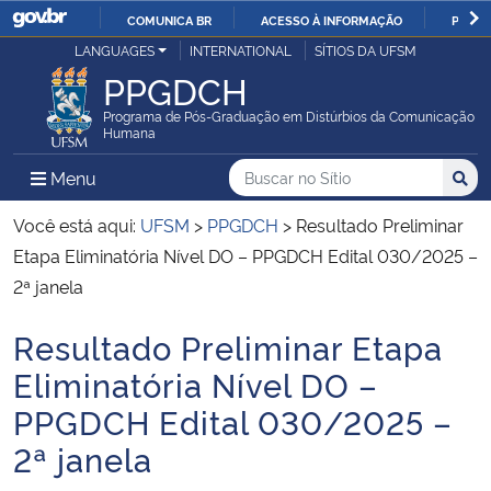
COMUNICA BR
ACESSO À INFORMAÇÃO
PARTI
Casa Civil
LANGUAGES
INTERNATIONAL
SÍTIOS DA UFSM
IR
PPGDCH
PARA
Ministério da Justiça e Segurança Pública
O
Programa de Pós-Graduação em Distúrbios da Comunicação
Humana
CONTEÚDO
Ministério da Defesa
Buscar no no Sítio
Busca
Busca:
Menu Principal do Sítio
Menu
Busc
Ministério das Relações Exteriores
Você está aqui:
UFSM
>
PPGDCH
>
Resultado Preliminar
Etapa Eliminatória Nível DO – PPGDCH Edital 030/2025 –
Ministério da Economia
2ª janela
Resultado Preliminar Etapa
Ministério da Infraestrutura
Início do conteúdo
Eliminatória Nível DO –
Ministério da Agricultura, Pecuária e Abastecimento
PPGDCH Edital 030/2025 –
2ª janela
Ministério da Educação