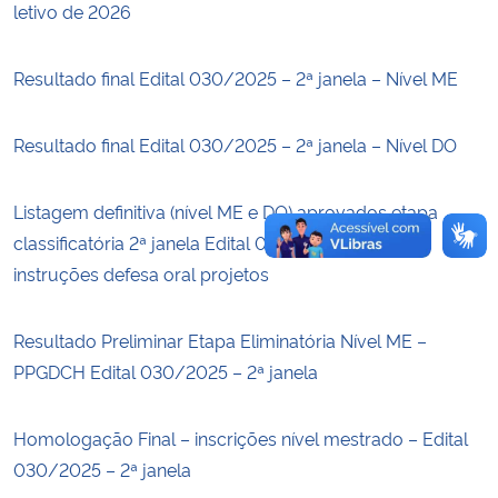
letivo de 2026
Secretaria-Geral
Resultado final Edital 030/2025 – 2ª janela – Nível ME
Secretaria de Governo
Resultado final Edital 030/2025 – 2ª janela – Nível DO
Gabinete de Segurança Institucional
Listagem definitiva (nível ME e DO) aprovados etapa
Advocacia-Geral da União
classificatória 2ª janela Edital 030/2025 – datas e
instruções defesa oral projetos
Banco Central do Brasil
Resultado Preliminar Etapa Eliminatória Nível ME –
Planalto
PPGDCH Edital 030/2025 – 2ª janela
Homologação Final – inscrições nível mestrado – Edital
030/2025 – 2ª janela