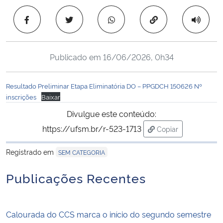
Ministério da Cidadania
Copiar para área 
Ministério da Saúde
Publicado em
16/06/2026, 0h34
Ministério de Minas e Energia
Resultado Preliminar Etapa Eliminatória DO – PPGDCH 150626 Nº
Ministério da Ciência, Tecnologia, Inovações e Comunicações
inscrições
Baixar
Divulgue este conteúdo:
Ministério do Meio Ambiente
https://ufsm.br/r-523-1713
Copiar
para área de trans
Ministério do Turismo
Registrado em
SEM CATEGORIA
Ministério do Desenvolvimento Regional
Publicações Recentes
Controladoria-Geral da União
Calourada do CCS marca o início do segundo semestre
Ministério da Mulher, da Família e dos Direitos Humanos