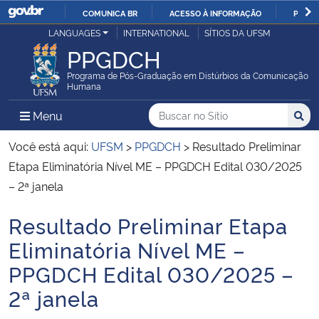
COMUNICA BR
ACESSO À INFORMAÇÃO
PARTI
Casa Civil
LANGUAGES
INTERNATIONAL
SÍTIOS DA UFSM
IR
PPGDCH
PARA
Ministério da Justiça e Segurança Pública
O
Programa de Pós-Graduação em Distúrbios da Comunicação
Humana
CONTEÚDO
Ministério da Defesa
Buscar no no Sítio
Busca
Busca:
Menu Principal do Sítio
Menu
Busc
Ministério das Relações Exteriores
Você está aqui:
UFSM
>
PPGDCH
>
Resultado Preliminar
Etapa Eliminatória Nível ME – PPGDCH Edital 030/2025
Ministério da Economia
– 2ª janela
Resultado Preliminar Etapa
Ministério da Infraestrutura
Início do conteúdo
Eliminatória Nível ME –
Ministério da Agricultura, Pecuária e Abastecimento
PPGDCH Edital 030/2025 –
2ª janela
Ministério da Educação