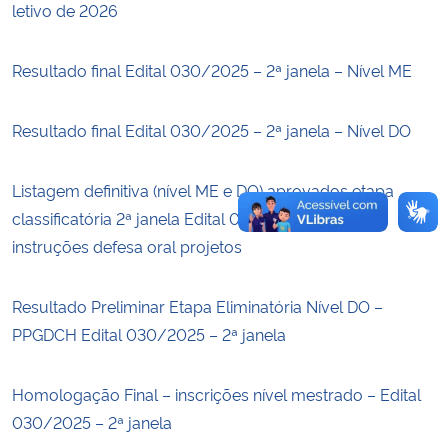
letivo de 2026
Secretaria-Geral
Resultado final Edital 030/2025 – 2ª janela – Nível ME
Secretaria de Governo
Resultado final Edital 030/2025 – 2ª janela – Nível DO
Gabinete de Segurança Institucional
Listagem definitiva (nível ME e DO) aprovados etapa
Advocacia-Geral da União
classificatória 2ª janela Edital 030/2025 – datas e
instruções defesa oral projetos
Banco Central do Brasil
Resultado Preliminar Etapa Eliminatória Nível DO –
Planalto
PPGDCH Edital 030/2025 – 2ª janela
Homologação Final – inscrições nível mestrado – Edital
030/2025 – 2ª janela