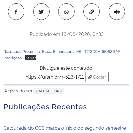
Ministério da Cidadania
Copiar para área 
Ministério da Saúde
Publicado em
16/06/2026, 0h33
Ministério de Minas e Energia
Resultado Preliminar Etapa Eliminatória ME – PPGDCH 150626 Nº
Ministério da Ciência, Tecnologia, Inovações e Comunicações
inscrições
Baixar
Divulgue este conteúdo:
Ministério do Meio Ambiente
https://ufsm.br/r-523-1711
Copiar
para área de trans
Ministério do Turismo
Registrado em
SEM CATEGORIA
Ministério do Desenvolvimento Regional
Publicações Recentes
Controladoria-Geral da União
Calourada do CCS marca o início do segundo semestre
Ministério da Mulher, da Família e dos Direitos Humanos