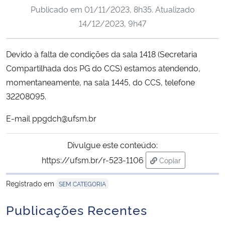
Publicado em
01/11/2023, 8h35
. Atualizado
Ministério da Cidadania
14/12/2023, 9h47
Ministério da Saúde
Devido à falta de condições da sala 1418 (Secretaria
Ministério de Minas e Energia
Compartilhada dos PG do CCS) estamos atendendo,
momentaneamente, na sala 1445, do CCS, telefone
Ministério da Ciência, Tecnologia, Inovações e Comunicações
32208095.
Ministério do Meio Ambiente
E-mail ppgdch@ufsm.br
Ministério do Turismo
Divulgue este conteúdo:
https://ufsm.br/r-523-1106
Copiar
Ministério do Desenvolvimento Regional
para área de tran
Registrado em
SEM CATEGORIA
Controladoria-Geral da União
Publicações Recentes
Ministério da Mulher, da Família e dos Direitos Humanos