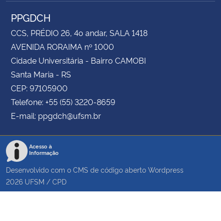
PPGDCH
CCS, PRÉDIO 26, 4o andar, SALA 1418
AVENIDA RORAIMA nº 1000
Cidade Universitária - Bairro CAMOBI
Santa Maria - RS
CEP: 97105900
Telefone: +55 (55) 3220-8659
E-mail: ppgdch@ufsm.br
Acesso à
Informação
Desenvolvido com o CMS de código aberto
Wordpress
2026
UFSM
/
CPD