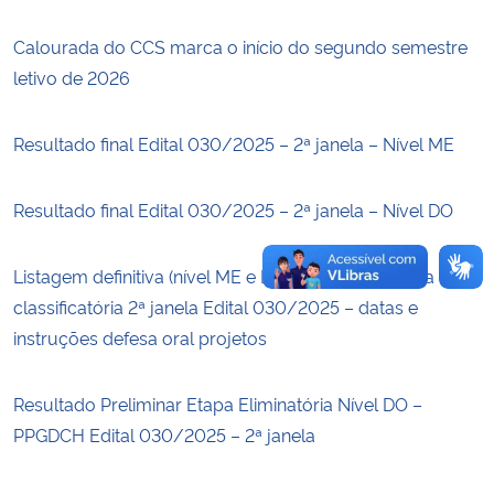
Calourada do CCS marca o início do segundo semestre
Secretaria-Geral
letivo de 2026
Secretaria de Governo
Resultado final Edital 030/2025 – 2ª janela – Nível ME
Gabinete de Segurança Institucional
Resultado final Edital 030/2025 – 2ª janela – Nível DO
Advocacia-Geral da União
Listagem definitiva (nível ME e DO) aprovados etapa
Banco Central do Brasil
classificatória 2ª janela Edital 030/2025 – datas e
instruções defesa oral projetos
Planalto
Resultado Preliminar Etapa Eliminatória Nível DO –
PPGDCH Edital 030/2025 – 2ª janela