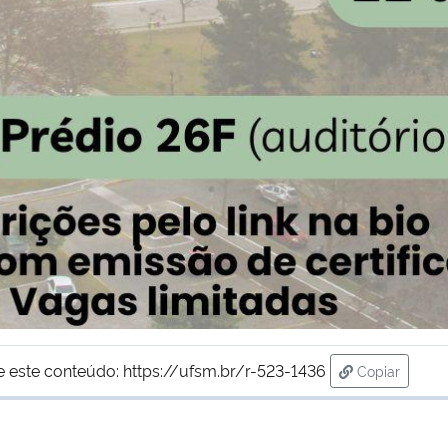
e este conteúdo:
https://ufsm.br/r-523-1436
Copiar
para área d