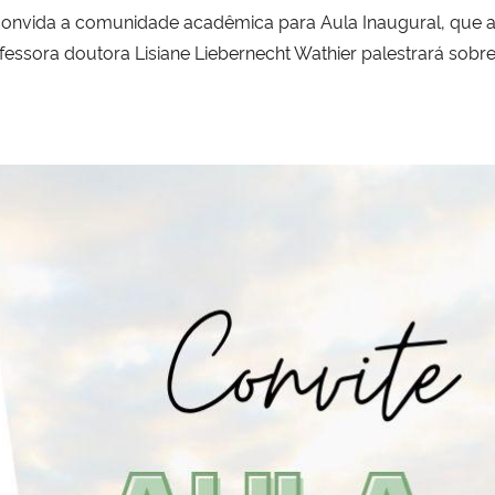
nvida a comunidade acadêmica para Aula Inaugural, que ac
ofessora doutora Lisiane Liebernecht Wathier palestrará sob