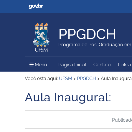
Casa Civil
Ministério da Justiça e
Segurança Pública
PPGDCH
Ministério da Agricultura,
Ministério da Educação
Programa de Pós-Graduação em 
Pecuária e Abastecimento
Menu Principal do Sítio
Menu
Página Inicial
Contato
Links 
Ministério do Meio Ambiente
Ministério do Turismo
Você está aqui:
UFSM
>
PPGDCH
>
Aula Inaugural
Aula Inaugural:
Início do conteúdo
Secretaria de Governo
Gabinete de Segurança
Institucional
Publica