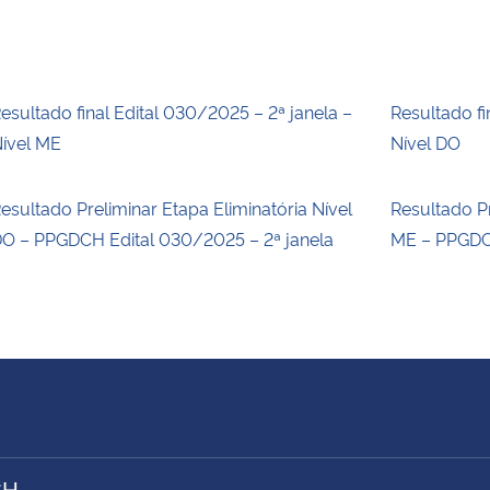
esultado final Edital 030/2025 – 2ª janela –
Resultado fi
ível ME
Nível DO
esultado Preliminar Etapa Eliminatória Nível
Resultado Pr
O – PPGDCH Edital 030/2025 – 2ª janela
ME – PPGDCH
CH