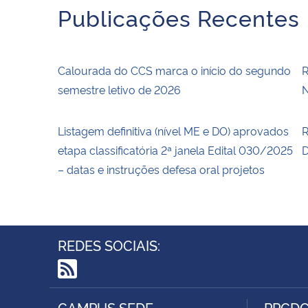
Publicações Recentes
Calourada do CCS marca o início do segundo
R
semestre letivo de 2026
N
Listagem definitiva (nível ME e DO) aprovados
R
etapa classificatória 2ª janela Edital 030/2025
D
– datas e instruções defesa oral projetos
REDES SOCIAIS:
RSS
CAMPUS SEDE
PPGD