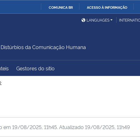
COMUNICA BR
ACESSO À INFORMAÇÃO
Ministério da Defesa
Ministério das Relações
Mini
IR
LANGUAGES
INTERNATI
Exteriores
PARA
O
Ministério da Cidadania
Ministério da Saúde
Mini
CONTEÚDO
Distúrbios da Comunicação Humana
úteis
Gestores do sítio
Ministério do
Controladoria-Geral da
Mini
Desenvolvimento Regional
União
Famí
:
Hum
Advocacia-Geral da União
Banco Central do Brasil
Plan
do em
19/08/2025, 11h45
. Atualizado
19/08/2025, 11h49