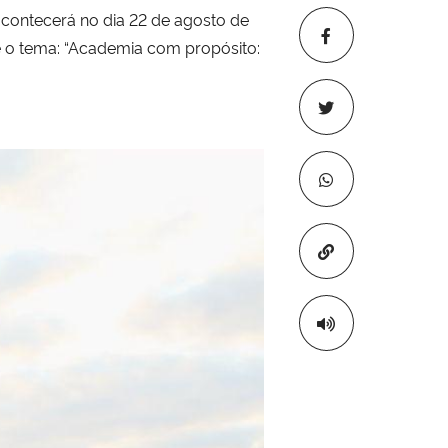
ontecerá no dia 22 de agosto de
re o tema: “Academia com propósito:
Copiar para áre