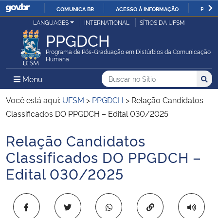
COMUNICA BR
ACESSO À INFORMAÇÃO
PARTI
Casa Civil
LANGUAGES
INTERNATIONAL
SÍTIOS DA UFSM
IR
PPGDCH
PARA
Ministério da Justiça e Segurança Pública
O
Programa de Pós-Graduação em Distúrbios da Comunicação
Humana
CONTEÚDO
Ministério da Defesa
Buscar no no Sítio
Busca
Busca:
Menu Principal do Sítio
Menu
Busc
Ministério das Relações Exteriores
Você está aqui:
UFSM
>
PPGDCH
>
Relação Candidatos
Classificados DO PPGDCH – Edital 030/2025
Ministério da Economia
Relação Candidatos
Início do conteúdo
Ministério da Infraestrutura
Classificados DO PPGDCH –
Edital 030/2025
Ministério da Agricultura, Pecuária e Abastecimento
Ministério da Educação
Copiar para área 