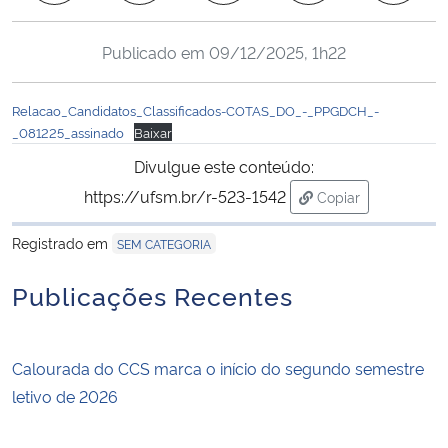
Ministério da Cidadania
Publicado em
09/12/2025, 1h22
Ministério da Saúde
Relacao_Candidatos_Classificados-COTAS_DO_-_PPGDCH_-
Ministério de Minas e Energia
_081225_assinado
Baixar
Divulgue este conteúdo:
Ministério da Ciência, Tecnologia, Inovações e Comunicações
https://ufsm.br/r-523-1542
Copiar
para área de tran
Ministério do Meio Ambiente
Registrado em
SEM CATEGORIA
Ministério do Turismo
Publicações Recentes
Ministério do Desenvolvimento Regional
Calourada do CCS marca o início do segundo semestre
Controladoria-Geral da União
letivo de 2026
Ministério da Mulher, da Família e dos Direitos Humanos