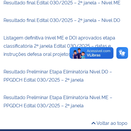
Resultado final Edital 030/2025 – 2ª janela – Nível ME
Secretaria-Geral
Resultado final Edital 030/2025 – 2ª janela – Nível DO
Secretaria de Governo
Listagem definitiva (nível ME e DO) aprovados etapa
Gabinete de Segurança Institucional
classificatória 2ª janela Edital 030/2025 – datas e
instruções defesa oral projetos
Advocacia-Geral da União
Resultado Preliminar Etapa Eliminatória Nível DO –
Banco Central do Brasil
PPGDCH Edital 030/2025 – 2ª janela
Planalto
Resultado Preliminar Etapa Eliminatória Nível ME –
PPGDCH Edital 030/2025 – 2ª janela
Voltar ao topo