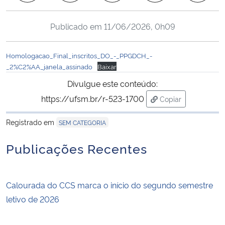
Ministério da Cidadania
Publicado em
11/06/2026, 0h09
Ministério da Saúde
Homologacao_Final_inscritos_DO_-_PPGDCH_-
Ministério de Minas e Energia
_2%C2%AA_janela_assinado
Baixar
Divulgue este conteúdo:
Ministério da Ciência, Tecnologia, Inovações e Comunicações
https://ufsm.br/r-523-1700
Copiar
para área de tran
Ministério do Meio Ambiente
Registrado em
SEM CATEGORIA
Ministério do Turismo
Publicações Recentes
Ministério do Desenvolvimento Regional
Calourada do CCS marca o início do segundo semestre
Controladoria-Geral da União
letivo de 2026
Ministério da Mulher, da Família e dos Direitos Humanos