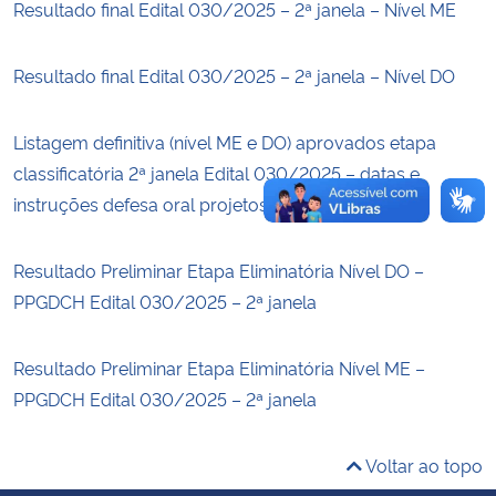
Resultado final Edital 030/2025 – 2ª janela – Nível ME
Secretaria-Geral
Resultado final Edital 030/2025 – 2ª janela – Nível DO
Secretaria de Governo
Listagem definitiva (nível ME e DO) aprovados etapa
Gabinete de Segurança Institucional
classificatória 2ª janela Edital 030/2025 – datas e
instruções defesa oral projetos
Advocacia-Geral da União
Resultado Preliminar Etapa Eliminatória Nível DO –
Banco Central do Brasil
PPGDCH Edital 030/2025 – 2ª janela
Planalto
Resultado Preliminar Etapa Eliminatória Nível ME –
PPGDCH Edital 030/2025 – 2ª janela
Voltar ao topo