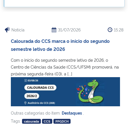
Ministério da Cidadania
Ministério da Saúde
Notícia
31/07/2026
15:28
Ministério de Minas e Energia
Calourada do CCS marca o início do segundo
semestre letivo de 2026
Ministério da Ciência, Tecnologia, Inovações e Comunicações
Com o início do segundo semestre letivo de 2026, o
Ministério do Meio Ambiente
Centro de Ciências da Saúde (CCS/UFSM) promoverá, na
próxima segunda-feira (03), a [...]
Ministério do Turismo
Ministério do Desenvolvimento Regional
Controladoria-Geral da União
Outras categorias do item:
Destaques
,
Tags:
calourada
CCS
PPGDCH
Ministério da Mulher, da Família e dos Direitos Humanos