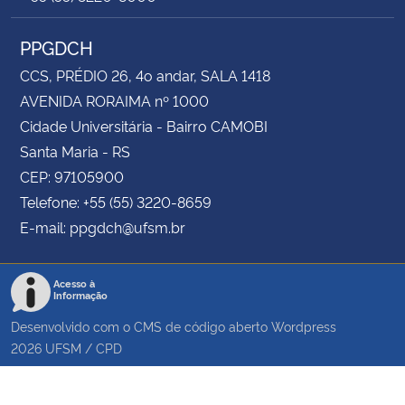
PPGDCH
CCS, PRÉDIO 26, 4o andar, SALA 1418
AVENIDA RORAIMA nº 1000
Cidade Universitária - Bairro CAMOBI
Santa Maria - RS
CEP: 97105900
Telefone: +55 (55) 3220-8659
E-mail: ppgdch@ufsm.br
Acesso à
Informação
Desenvolvido com o CMS de código aberto
Wordpress
2026
UFSM
/
CPD