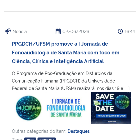
Secretaria-Geral
Notícia
02/06/2026
16:44
Secretaria de Governo
PPGDCH/UFSM promove a I Jornada de
Gabinete de Segurança Institucional
Fonoaudiologia de Santa Maria com foco em
Ciência, Clínica e Inteligência Artificial
Advocacia-Geral da União
O Programa de Pós-Graduação em Distúrbios da
Comunicação Humana (PPGDCH) da Universidade
Banco Central do Brasil
Federal de Santa Maria (UFSM) realizará, nos dias 19 e [...]
Planalto
Outras categorias do item:
Destaques
,
Tags: