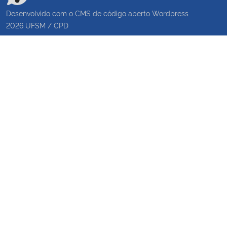
Desenvolvido com o CMS de código aberto
Wordpress
2026
UFSM
/
CPD