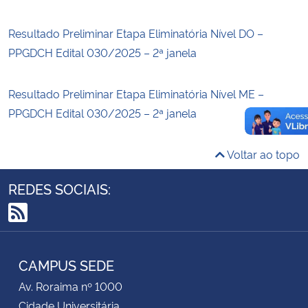
Resultado Preliminar Etapa Eliminatória Nível DO –
PPGDCH Edital 030/2025 – 2ª janela
Resultado Preliminar Etapa Eliminatória Nível ME –
PPGDCH Edital 030/2025 – 2ª janela
Voltar ao topo
REDES SOCIAIS:
RSS
CAMPUS SEDE
Av. Roraima nº 1000
Cidade Universitária