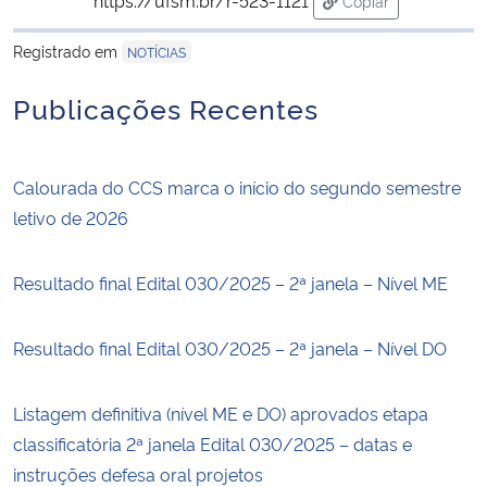
Copiar
para área de trans
Registrado em
Secretaria-Geral
NOTÍCIAS
Publicações Recentes
Secretaria de Governo
Gabinete de Segurança Institucional
Calourada do CCS marca o início do segundo semestre
letivo de 2026
Advocacia-Geral da União
Resultado final Edital 030/2025 – 2ª janela – Nível ME
Banco Central do Brasil
Planalto
Resultado final Edital 030/2025 – 2ª janela – Nível DO
Listagem definitiva (nível ME e DO) aprovados etapa
classificatória 2ª janela Edital 030/2025 – datas e
instruções defesa oral projetos