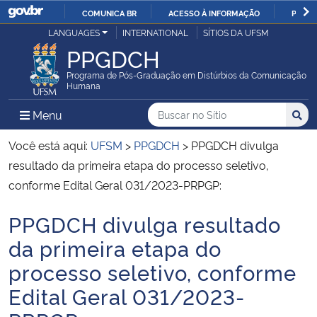
COMUNICA BR
ACESSO À INFORMAÇÃO
PARTI
Casa Civil
LANGUAGES
INTERNATIONAL
SÍTIOS DA UFSM
IR
PPGDCH
PARA
Ministério da Justiça e Segurança Pública
O
Programa de Pós-Graduação em Distúrbios da Comunicação
Humana
CONTEÚDO
Ministério da Defesa
Buscar no no Sítio
Busca
Busca:
Menu Principal do Sítio
Menu
Busc
Ministério das Relações Exteriores
Você está aqui:
UFSM
>
PPGDCH
>
PPGDCH divulga
resultado da primeira etapa do processo seletivo,
Ministério da Economia
conforme Edital Geral 031/2023-PRPGP:
PPGDCH divulga resultado
Ministério da Infraestrutura
Início do conteúdo
da primeira etapa do
Ministério da Agricultura, Pecuária e Abastecimento
processo seletivo, conforme
Edital Geral 031/2023-
Ministério da Educação