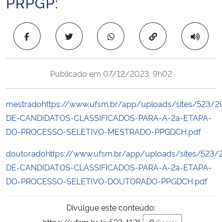
PRPGP:
Ministério da Cidadania
Copiar para área 
Ministério da Saúde
Ministério de Minas e Energia
Publicado em
07/12/2023, 9h02
Ministério da Ciência, Tecnologia, Inovações e Comunicações
mestrado
https://www.ufsm.br/app/uploads/sites/523/2
Ministério do Meio Ambiente
DE-CANDIDATOS-CLASSIFICADOS-PARA-A-2a-ETAPA-
DO-PROCESSO-SELETIVO-MESTRADO-PPGDCH.pdf
Ministério do Turismo
doutorado
https://www.ufsm.br/app/uploads/sites/523/
DE-CANDIDATOS-CLASSIFICADOS-PARA-A-2a-ETAPA-
Ministério do Desenvolvimento Regional
DO-PROCESSO-SELETIVO-DOUTORADO-PPGDCH.pdf
Controladoria-Geral da União
Divulgue este conteúdo:
Ministério da Mulher, da Família e dos Direitos Humanos
https://ufsm.br/r-523-1121