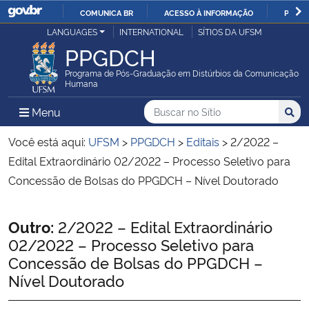
COMUNICA BR
ACESSO À INFORMAÇÃO
PARTI
Casa Civil
LANGUAGES
INTERNATIONAL
SÍTIOS DA UFSM
IR
PPGDCH
PARA
Ministério da Justiça e Segurança Pública
O
Programa de Pós-Graduação em Distúrbios da Comunicação
Humana
CONTEÚDO
Ministério da Defesa
Buscar no no Sítio
Busca
Busca:
Menu Principal do Sítio
Menu
Busc
Ministério das Relações Exteriores
Você está aqui:
UFSM
>
PPGDCH
>
Editais
>
2/2022 –
Edital Extraordinário 02/2022 – Processo Seletivo para
Ministério da Economia
Concessão de Bolsas do PPGDCH – Nível Doutorado
Ministério da Infraestrutura
Início do conteúdo
Outro:
2/2022 – Edital Extraordinário
02/2022 – Processo Seletivo para
Ministério da Agricultura, Pecuária e Abastecimento
Concessão de Bolsas do PPGDCH –
Nível Doutorado
Ministério da Educação