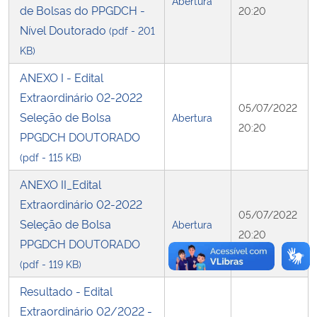
Abertura
de Bolsas do PPGDCH -
20:20
Nível Doutorado
(pdf - 201
Secretaria-Geral
KB)
Secretaria de Governo
ANEXO I - Edital
Extraordinário 02-2022
05/07/2022
Gabinete de Segurança Institucional
Seleção de Bolsa
Abertura
20:20
PPGDCH DOUTORADO
Advocacia-Geral da União
(pdf - 115 KB)
ANEXO II_Edital
Banco Central do Brasil
Extraordinário 02-2022
05/07/2022
Planalto
Seleção de Bolsa
Abertura
20:20
PPGDCH DOUTORADO
(pdf - 119 KB)
Resultado - Edital
Extraordinário 02/2022 -