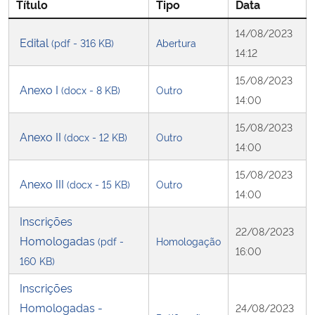
Título
Tipo
Data
14/08/2023
Secretaria-Geral
Edital
(pdf - 316 KB)
Abertura
14:12
Secretaria de Governo
15/08/2023
Anexo I
(docx - 8 KB)
Outro
14:00
Gabinete de Segurança Institucional
15/08/2023
Anexo II
(docx - 12 KB)
Outro
Advocacia-Geral da União
14:00
15/08/2023
Banco Central do Brasil
Anexo III
(docx - 15 KB)
Outro
14:00
Planalto
Inscrições
22/08/2023
Homologadas
(pdf -
Homologação
16:00
160 KB)
Inscrições
Homologadas -
24/08/2023