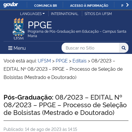
COMUNICA BR
ACESSO À INFORMAÇÃO
PARTI
Casa Civil
LANGUAGES
INTERNATIONAL
SÍTIOS DA UFSM
IR
PPGE
PARA
Ministério da Justiça e Segurança Pública
O
Programa de Pós-Graduação em Educação – Campus Santa
Maria
CONTEÚDO
Ministério da Defesa
Buscar no no Sítio
Busca
Busca:
Menu Principal do Sítio
Menu
Busc
Ministério das Relações Exteriores
Você está aqui:
UFSM
>
PPGE
>
Editais
>
08/2023 –
EDITAL Nº 08/2023 – PPGE – Processo de Seleção de
Ministério da Economia
Bolsistas (Mestrado e Doutorado)
Ministério da Infraestrutura
Início do conteúdo
Pós-Graduação:
08/2023 – EDITAL Nº
08/2023 – PPGE – Processo de Seleção
Ministério da Agricultura, Pecuária e Abastecimento
de Bolsistas (Mestrado e Doutorado)
Ministério da Educação
Publicado:
14 de ago de 2023 às 14:15