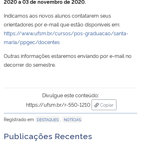
2020 a 03 de novembro de 2020.
Secretaria-Geral
Indicamos aos novos alunos contatarem seus
orientadores por e-mail que estão disponíveis em:
Secretaria de Governo
https://www.ufsm.br/cursos/pos-graduacao/santa-
maria/ppgec/docentes
Gabinete de Segurança Institucional
Outras informações estaremos enviando por e-mail no
decorrer do semestre.
Advocacia-Geral da União
Banco Central do Brasil
Divulgue este conteúdo:
Planalto
https://ufsm.br/r-550-1210
Copiar
para área de tran
Registrado em
,
DESTAQUES
NOTÍCIAS
Publicações Recentes