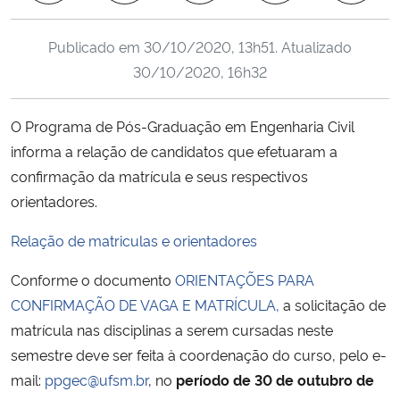
Ministério da Cidadania
Publicado em
30/10/2020, 13h51
. Atualizado
Ministério da Saúde
30/10/2020, 16h32
Ministério de Minas e Energia
O Programa de Pós-Graduação em Engenharia Civil
informa a relação de candidatos que efetuaram a
Ministério da Ciência, Tecnologia, Inovações e Comunicações
confirmação da matrícula e seus respectivos
orientadores.
Ministério do Meio Ambiente
Relação de matriculas e orientadores
Ministério do Turismo
Conforme o documento
ORIENTAÇÕES PARA
Ministério do Desenvolvimento Regional
CONFIRMAÇÃO DE VAGA E MATRÍCULA,
a solicitação de
matrícula nas disciplinas a serem cursadas neste
Controladoria-Geral da União
semestre deve ser feita à coordenação do curso, pelo e-
mail:
ppgec@ufsm.br
, no
período de 30 de outubro de
Ministério da Mulher, da Família e dos Direitos Humanos