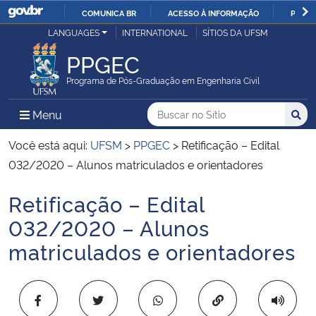
COMUNICA BR
ACESSO À INFORMAÇÃO
PARTI
Casa Civil
LANGUAGES
INTERNATIONAL
SÍTIOS DA UFSM
IR
PARA
PPGEC
Ministério da Justiça e Segurança Pública
O
Programa de Pós-Graduação em Engenharia Civil
CONTEÚDO
Ministério da Defesa
Buscar no no Sítio
Busca
Busca:
Menu Principal do Sítio
Menu
Busc
Ministério das Relações Exteriores
Você está aqui:
UFSM
>
PPGEC
>
Retificação – Edital
032/2020 – Alunos matriculados e orientadores
Ministério da Economia
Retificação – Edital
Início do conteúdo
Ministério da Infraestrutura
032/2020 – Alunos
matriculados e orientadores
Ministério da Agricultura, Pecuária e Abastecimento
Ministério da Educação
Copiar para área 