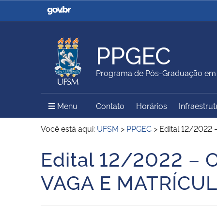
Casa Civil
Ministério da Justiça e
Segurança Pública
PPGEC
Ministério da Agricultura,
Ministério da Educação
Programa de Pós-Graduação em E
Pecuária e Abastecimento
Menu Principal do Sítio
Menu
Contato
Horários
Infraestru
Ministério do Meio Ambiente
Ministério do Turismo
Você está aqui:
UFSM
>
PPGEC
>
Edital 12/202
Edital 12/2022 
Início do conteúdo
Secretaria de Governo
Gabinete de Segurança
VAGA E MATRÍCU
Institucional