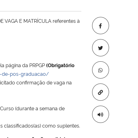
DE VAGA E MATRÍCULA referentes à
pela página da PRPGP
(Obrigatório
co-de-pos-graduacao/
icitado confirmação de vaga na
Copiar para áre
e Curso (durante a semana de
s classificados(as) como suplentes.