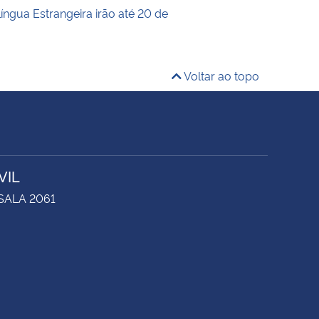
íngua Estrangeira irão até 20 de
Voltar ao topo
VIL
 SALA 2061