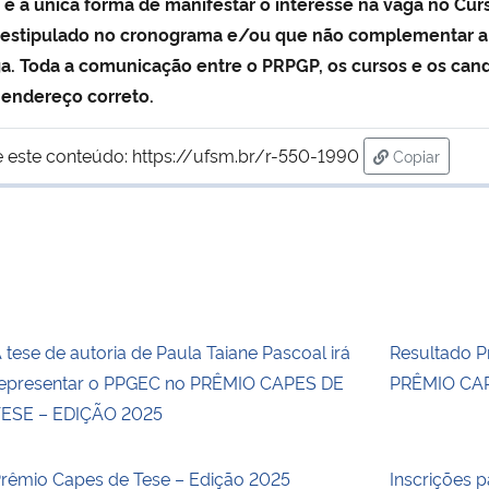
 é a única forma de manifestar o interesse na vaga no Cu
odo estipulado no cronograma e/ou que não complementar
aga. Toda a comunicação entre o PRPGP, os cursos e os cand
 endereço correto.
 este conteúdo:
https://ufsm.br/r-550-1990
Copiar
para área d
 tese de autoria de Paula Taiane Pascoal irá
Resultado Pr
epresentar o PPGEC no PRÊMIO CAPES DE
PRÊMIO CAP
ESE – EDIÇÃO 2025
rêmio Capes de Tese – Edição 2025
Inscrições p