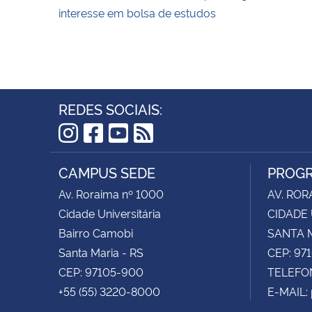
interesse em bolsa de estudos
REDES SOCIAIS:
Instagram
Facebook
YouTube
RSS
CAMPUS SEDE
PROGR
Av. Roraima nº 1000
AV. ROR
Cidade Universitária
CIDADE 
Bairro Camobi
SANTA M
Santa Maria - RS
CEP: 97
CEP: 97105-900
TELEFON
+55 (55) 3220-8000
E-MAIL: