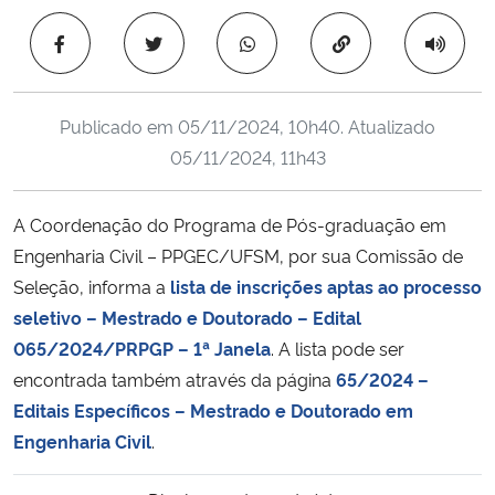
Ministério da Cidadania
Copiar para área 
Ministério da Saúde
Publicado em
05/11/2024, 10h40
. Atualizado
Ministério de Minas e Energia
05/11/2024, 11h43
Ministério da Ciência, Tecnologia, Inovações e Comunicações
A Coordenação do Programa de Pós-graduação em
Engenharia Civil – PPGEC/UFSM, por sua Comissão de
Ministério do Meio Ambiente
Seleção, informa a
lista de inscrições aptas ao processo
Ministério do Turismo
seletivo – Mestrado e Doutorado – Edital
065/2024/PRPGP – 1ª Janela
. A lista pode ser
Ministério do Desenvolvimento Regional
encontrada também através da página
65/2024 –
Editais Específicos – Mestrado e Doutorado em
Controladoria-Geral da União
Engenharia Civil
.
Ministério da Mulher, da Família e dos Direitos Humanos