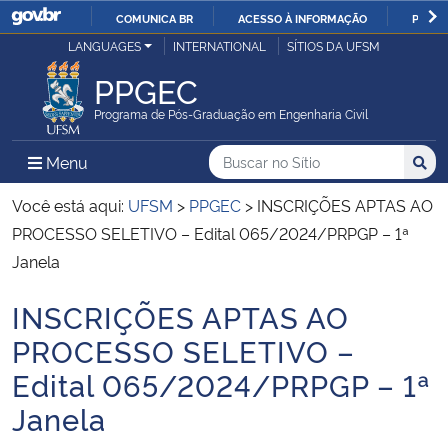
COMUNICA BR
ACESSO À INFORMAÇÃO
PARTI
Casa Civil
LANGUAGES
INTERNATIONAL
SÍTIOS DA UFSM
IR
PARA
PPGEC
Ministério da Justiça e Segurança Pública
O
Programa de Pós-Graduação em Engenharia Civil
CONTEÚDO
Ministério da Defesa
Buscar no no Sítio
Busca
Busca:
Menu Principal do Sítio
Menu
Busc
Ministério das Relações Exteriores
Você está aqui:
UFSM
>
PPGEC
>
INSCRIÇÕES APTAS AO
PROCESSO SELETIVO – Edital 065/2024/PRPGP – 1ª
Ministério da Economia
Janela
INSCRIÇÕES APTAS AO
Ministério da Infraestrutura
Início do conteúdo
PROCESSO SELETIVO –
Ministério da Agricultura, Pecuária e Abastecimento
Edital 065/2024/PRPGP – 1ª
Janela
Ministério da Educação