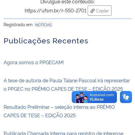
Divulgue este conteúdo:
https://ufsm.br/r-550-2701
Copiar
Secretaria-Geral
para área de tran
Registrado em
NOTÍCIAS
Secretaria de Governo
Publicações Recentes
Gabinete de Segurança Institucional
Agora somos o PPGECAM!
Advocacia-Geral da União
Banco Central do Brasil
A tese de autoria de Paula Taiane Pascoal irá representar
o PPGEC no PRÊMIO CAPES DE TESE – EDIÇÃO 2025
Planalto
Resultado Preliminar – seleção interna ao PRÊMIO
CAPES DE TESE – EDIÇÃO 2025
Publicada Chamada Interna para registro de interesse