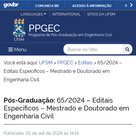
COMUNICA BR
ACESSO À INFORMAÇÃO
PARTI
Casa Civil
LANGUAGES
INTERNATIONAL
SÍTIOS DA UFSM
IR
PARA
PPGEC
Ministério da Justiça e Segurança Pública
O
Programa de Pós-Graduação em Engenharia Civil
CONTEÚDO
Ministério da Defesa
Buscar no no Sítio
Busca
Busca:
Menu Principal do Sítio
Menu
Busc
Ministério das Relações Exteriores
Você está aqui:
UFSM
>
PPGEC
>
Editais
>
65/2024 –
Editais Específicos – Mestrado e Doutorado em
Ministério da Economia
Engenharia Civil
Ministério da Infraestrutura
Início do conteúdo
Pós-Graduação:
65/2024 – Editais
Específicos – Mestrado e Doutorado em
Ministério da Agricultura, Pecuária e Abastecimento
Engenharia Civil
Ministério da Educação
Publicado:
01 de out de 2024 às 14:14