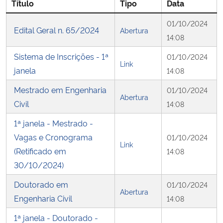
Título
Tipo
Data
01/10/2024
Secretaria-Geral
Edital Geral n. 65/2024
Abertura
14:08
Secretaria de Governo
Sistema de Inscrições - 1ª
01/10/2024
Link
janela
14:08
Gabinete de Segurança Institucional
Mestrado em Engenharia
01/10/2024
Abertura
Advocacia-Geral da União
Civil
14:08
1ª janela - Mestrado -
Banco Central do Brasil
Vagas e Cronograma
01/10/2024
Link
(Retificado em
14:08
Planalto
30/10/2024)
Doutorado em
01/10/2024
Abertura
Engenharia Civil
14:08
1ª janela - Doutorado -