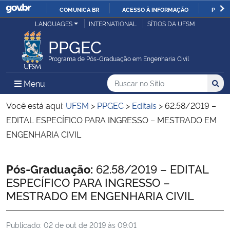
COMUNICA BR
ACESSO À INFORMAÇÃO
PARTI
Casa Civil
LANGUAGES
INTERNATIONAL
SÍTIOS DA UFSM
IR
PARA
PPGEC
Ministério da Justiça e Segurança Pública
O
Programa de Pós-Graduação em Engenharia Civil
CONTEÚDO
Ministério da Defesa
Buscar no no Sítio
Busca
Busca:
Menu Principal do Sítio
Menu
Busc
Ministério das Relações Exteriores
Você está aqui:
UFSM
>
PPGEC
>
Editais
>
62.58/2019 –
EDITAL ESPECÍFICO PARA INGRESSO – MESTRADO EM
Ministério da Economia
ENGENHARIA CIVIL
Ministério da Infraestrutura
Início do conteúdo
Pós-Graduação:
62.58/2019 – EDITAL
ESPECÍFICO PARA INGRESSO –
Ministério da Agricultura, Pecuária e Abastecimento
MESTRADO EM ENGENHARIA CIVIL
Ministério da Educação
Publicado:
02 de out de 2019 às 09:01