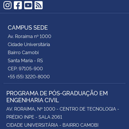
Instagram
Facebook
YouTube
RSS
Secretaria-Geral
CAMPUS SEDE
Secretaria de Governo
Av. Roraima nº 1000
Cidade Universitária
Gabinete de Segurança Institucional
Bairro Camobi
Advocacia-Geral da União
Santa Maria - RS
CEP: 97105-900
Banco Central do Brasil
+55 (55) 3220-8000
Planalto
PROGRAMA DE PÓS-GRADUAÇÃO EM
ENGENHARIA CIVIL
AV. RORAIMA, Nº 1000 - CENTRO DE TECNOLOGIA -
PRÉDIO INPE - SALA 2061
CIDADE UNIVERSITÁRIA - BAIRRO CAMOBI