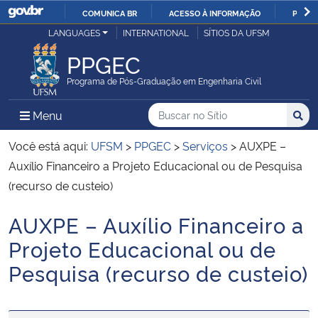
COMUNICA BR
ACESSO À INFORMAÇÃO
PARTI
Casa Civil
LANGUAGES
INTERNATIONAL
SÍTIOS DA UFSM
IR
PARA
PPGEC
Ministério da Justiça e Segurança Pública
O
Programa de Pós-Graduação em Engenharia Civil
CONTEÚDO
Ministério da Defesa
Buscar no no Sítio
Busca
Busca:
Menu Principal do Sítio
Menu
Busc
Ministério das Relações Exteriores
Você está aqui:
UFSM
>
PPGEC
>
Serviços
>
AUXPE –
Auxílio Financeiro a Projeto Educacional ou de Pesquisa
Ministério da Economia
(recurso de custeio)
AUXPE – Auxílio Financeiro a
Ministério da Infraestrutura
Início do conteúdo
Projeto Educacional ou de
Ministério da Agricultura, Pecuária e Abastecimento
Pesquisa (recurso de custeio)
Ministério da Educação