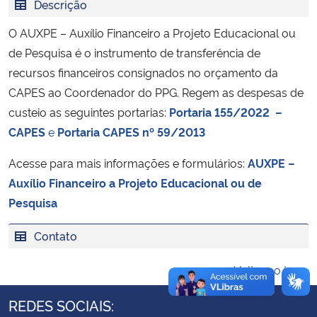
Descrição
Ministério da Cidadania
O AUXPE – Auxílio Financeiro a Projeto Educacional ou
Ministério da Saúde
de Pesquisa é o instrumento de transferência de
recursos financeiros consignados no orçamento da
Ministério de Minas e Energia
CAPES ao Coordenador do PPG. Regem as despesas de
custeio as seguintes portarias:
Portaria 155/2022 –
Ministério da Ciência, Tecnologia, Inovações e Comunicações
CAPES
e
Portaria CAPES nº 59/2013
Acesse para mais informações e formulários:
AUXPE –
Ministério do Meio Ambiente
Auxílio Financeiro a Projeto Educacional ou de
Ministério do Turismo
Pesquisa
Contato
Ministério do Desenvolvimento Regional
Voltar ao topo
Controladoria-Geral da União
REDES SOCIAIS:
Ministério da Mulher, da Família e dos Direitos Humanos