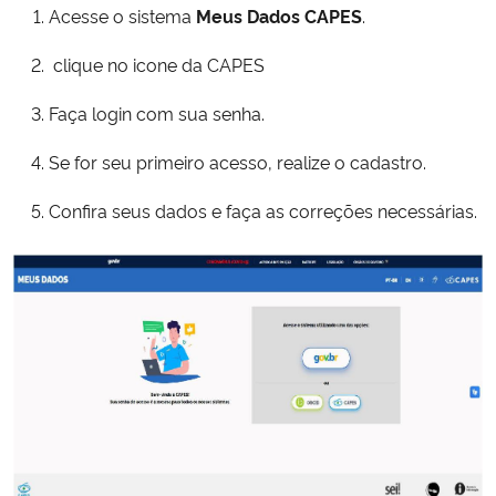
Acesse o sistema
Meus Dados CAPES
.
Secretaria-Geral
clique no icone da CAPES
Secretaria de Governo
Faça login com sua senha.
Se for seu primeiro acesso, realize o cadastro.
Gabinete de Segurança Institucional
Confira seus dados e faça as correções necessárias.
Advocacia-Geral da União
Banco Central do Brasil
Planalto