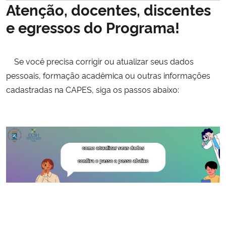
Atenção, docentes, discentes
Ministério da Cidadania
e egressos do Programa!
Ministério da Saúde
Se você precisa corrigir ou atualizar seus dados
Ministério de Minas e Energia
pessoais, formação acadêmica ou outras informações
cadastradas na CAPES, siga os passos abaixo:
Ministério da Ciência, Tecnologia, Inovações e Comunicações
Ministério do Meio Ambiente
Ministério do Turismo
Ministério do Desenvolvimento Regional
Controladoria-Geral da União
Ministério da Mulher, da Família e dos Direitos Humanos