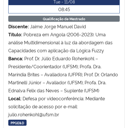
Tue - 11/08
Ministério da Cidadania
08:45
Qualificação de Mestrado
Ministério da Saúde
Discente:
Jaime Jorge Manuel David
Título:
Pobreza em Angola (2006-2023): Uma
Ministério de Minas e Energia
análise Multidimensional à luz da abordagem das
Capacidades com aplicação da Lógica Fuzzy
Ministério da Ciência, Tecnologia, Inovações e Comunicações
Banca:
Prof. Dr. Júlio Eduardo Rohenkohl –
Ministério do Meio Ambiente
Presidente/Coorientador (UFSM); Profa. Dra.
Maríndia Brites – Avaliadora (UFPR); Prof. Dr. Orlando
Ministério do Turismo
Martinelli Júnior – Avaliador (UFSM); Profa. Dra.
Ednalva Felix das Neves – Suplente (UFSM)
Ministério do Desenvolvimento Regional
Local:
Defesa por videoconferência: Mediante
solicitação de acesso por e-mail:
Controladoria-Geral da União
julio.rohenkohl@ufsm.br
PPGE&D
Ministério da Mulher, da Família e dos Direitos Humanos