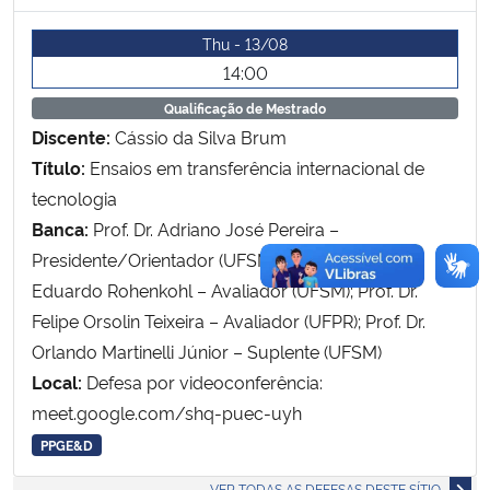
Thu - 13/08
Secretaria-Geral
14:00
Qualificação de Mestrado
Secretaria de Governo
Discente:
Cássio da Silva Brum
Título:
Ensaios em transferência internacional de
Gabinete de Segurança Institucional
tecnologia
Advocacia-Geral da União
Banca:
Prof. Dr. Adriano José Pereira –
Presidente/Orientador (UFSM); Prof. Dr. Júlio
Banco Central do Brasil
Eduardo Rohenkohl – Avaliador (UFSM); Prof. Dr.
Felipe Orsolin Teixeira – Avaliador (UFPR); Prof. Dr.
Planalto
Orlando Martinelli Júnior – Suplente (UFSM)
Local:
Defesa por videoconferência:
meet.google.com/shq-puec-uyh
PPGE&D
VER TODAS AS DEFESAS DESTE SÍTIO