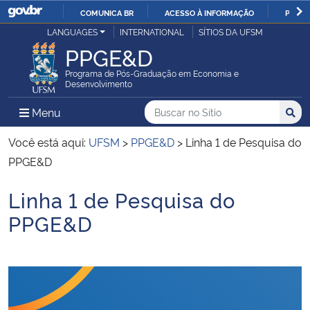
COMUNICA BR
ACESSO À INFORMAÇÃO
PARTI
Casa Civil
LANGUAGES
INTERNATIONAL
SÍTIOS DA UFSM
IR
PPGE&D
PARA
Ministério da Justiça e Segurança Pública
O
Programa de Pós-Graduação em Economia e
Desenvolvimento
CONTEÚDO
Ministério da Defesa
Buscar no no Sítio
Busca
Busca:
Menu Principal do Sítio
Menu
Busc
Ministério das Relações Exteriores
Você está aqui:
UFSM
>
PPGE&D
>
Linha 1 de Pesquisa do
PPGE&D
Ministério da Economia
Linha 1 de Pesquisa do
Início do conteúdo
Ministério da Infraestrutura
PPGE&D
Ministério da Agricultura, Pecuária e Abastecimento
Ministério da Educação