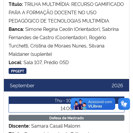
Título:
TRILHA MULTIMÍDIA: RECURSO GAMIFICADO
PARA A FORMAÇÃO DOCENTE NO USO
Secretaria-Geral
PEDAGÓGICO DE TECNOLOGIAS MULTIMÍDIA
Banca:
Simone Regina Ceolin (Orientador), Sabrina
Secretaria de Governo
Fernandes de Castro (Coorientador), Rogério
Turchetti, Cristina de Moraes Nunes, Silvana
Gabinete de Segurança Institucional
Maldaner (suplente)
Advocacia-Geral da União
Local:
Sala 107, Prédio 05D
PPGEPT
Banco Central do Brasil
September
2026
Planalto
Thu - 10/09
14:00
Defesa de Mestrado
Discente:
Samara Casali Malonn