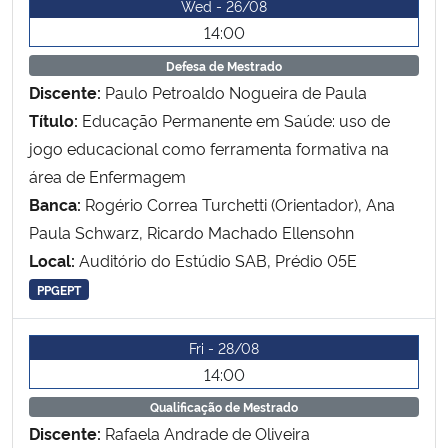
Wed - 26/08
Ministério da Cidadania
14:00
Defesa de Mestrado
Ministério da Saúde
Discente:
Paulo Petroaldo Nogueira de Paula
Título:
Educação Permanente em Saúde: uso de
Ministério de Minas e Energia
jogo educacional como ferramenta formativa na
área de Enfermagem
Ministério da Ciência, Tecnologia, Inovações e Comunicações
Banca:
Rogério Correa Turchetti (Orientador), Ana
Ministério do Meio Ambiente
Paula Schwarz, Ricardo Machado Ellensohn
Local:
Auditório do Estúdio SAB, Prédio 05E
Ministério do Turismo
PPGEPT
Ministério do Desenvolvimento Regional
Fri - 28/08
14:00
Controladoria-Geral da União
Qualificação de Mestrado
Discente:
Rafaela Andrade de Oliveira
Ministério da Mulher, da Família e dos Direitos Humanos