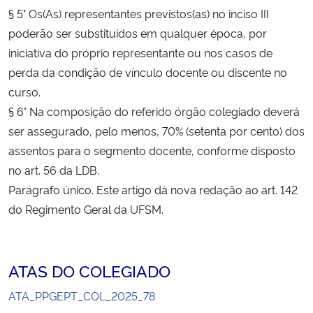
§ 5° Os(As) representantes previstos(as) no inciso III
poderão ser substituídos em qualquer época, por
Secretaria-Geral
iniciativa do próprio representante ou nos casos de
Secretaria de Governo
perda da condição de vínculo docente ou discente no
curso.
Gabinete de Segurança Institucional
§ 6° Na composição do referido órgão colegiado deverá
ser assegurado, pelo menos, 70% (setenta por cento) dos
Advocacia-Geral da União
assentos para o segmento docente, conforme disposto
no art. 56 da LDB.
Banco Central do Brasil
Parágrafo único. Este artigo dá nova redação ao art. 142
do Regimento Geral da UFSM.
Planalto
ATAS DO COLEGIADO
ATA_PPGEPT_COL_2025_78