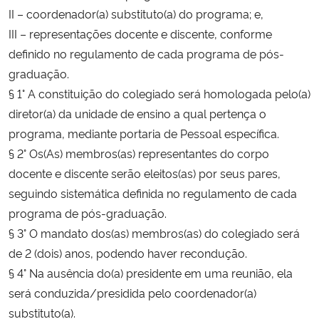
II – coordenador(a) substituto(a) do programa; e,
Ministério da Cidadania
III – representações docente e discente, conforme
Ministério da Saúde
definido no regulamento de cada programa de pós-
graduação.
Ministério de Minas e Energia
§ 1° A constituição do colegiado será homologada pelo(a)
diretor(a) da unidade de ensino a qual pertença o
Ministério da Ciência, Tecnologia, Inovações e Comunicações
programa, mediante portaria de Pessoal específica.
§ 2° Os(As) membros(as) representantes do corpo
Ministério do Meio Ambiente
docente e discente serão eleitos(as) por seus pares,
seguindo sistemática
definida no regulamento de cada
Ministério do Turismo
programa de pós-graduação.
§ 3° O mandato dos(as) membros(as) do colegiado será
Ministério do Desenvolvimento Regional
de 2 (dois) anos, podendo haver recondução.
§ 4° Na ausência do(a) presidente em uma reunião, ela
Controladoria-Geral da União
será conduzida/presidida pelo coordenador(a)
substituto(a).
Ministério da Mulher, da Família e dos Direitos Humanos