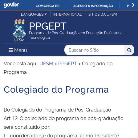
COMUNICA BR
ACESSO À INFORMAÇÃO
PARTI
Casa Civil
LANGUAGES
INTERNATIONAL
SÍTIOS DA UFSM
IR
PPGEPT
PARA
Ministério da Justiça e Segurança Pública
O
Programa de Pós-Graduação em Educação Profissional
Tecnológica
CONTEÚDO
Ministério da Defesa
Buscar no no Sítio
Busca
Busca:
Menu Principal do Sítio
Menu
Busc
Ministério das Relações Exteriores
Você está aqui:
UFSM
>
PPGEPT
>
Colegiado do
Programa
Ministério da Economia
Colegiado do Programa
Início do conteúdo
Ministério da Infraestrutura
Do Colegiado do Programa de Pós-Graduação
Ministério da Agricultura, Pecuária e Abastecimento
Art. 12. O colegiado do programa de pós-graduação
será constituído por:
Ministério da Educação
I – coordenador(a) do programa, como Presidente;