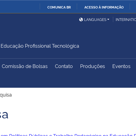
COMUNICA BR
ACESSO À INFORMAÇÃO
Ministério da Defesa
Ministério das Relações
Mini
IR
LANGUAGES
INTERNATI
Exteriores
PARA
O
Ministério da Cidadania
Ministério da Saúde
Mini
CONTEÚDO
ducação Profissional Tecnológica
Comissão de Bolsas
Contato
Produções
Eventos
Ministério do
Controladoria-Geral da
Mini
Desenvolvimento Regional
União
Famí
Hum
quisa
Advocacia-Geral da União
Banco Central do Brasil
Plan
sa
em Políticas Públicas e Trabalho Pedagógico na Educação P