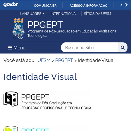
COMUNICA BR
ACESSO À INFORMAÇÃO
PARTI
Casa Civil
LANGUAGES
INTERNATIONAL
SÍTIOS DA UFSM
IR
PPGEPT
PARA
Ministério da Justiça e Segurança Pública
O
Programa de Pós-Graduação em Educação Profissional
Tecnológica
CONTEÚDO
Ministério da Defesa
Buscar no no Sítio
Busca
Busca:
Menu Principal do Sítio
Menu
Busc
Ministério das Relações Exteriores
Você está aqui:
UFSM
>
PPGEPT
>
Identidade Visual
Identidade Visual
Ministério da Economia
Início do conteúdo
Ministério da Infraestrutura
Ministério da Agricultura, Pecuária e Abastecimento
Ministério da Educação