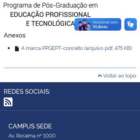
Secretaria-Geral
Secretaria de Governo
Anexos
A marca PPGEPT-conceito (arquivo pdf, 475 KB)
Gabinete de Segurança Institucional
Advocacia-Geral da União
Voltar ao topo
Banco Central do Brasil
REDES SOCIAIS:
Planalto
RSS
CAMPUS SEDE
Av. Roraima nº 1000