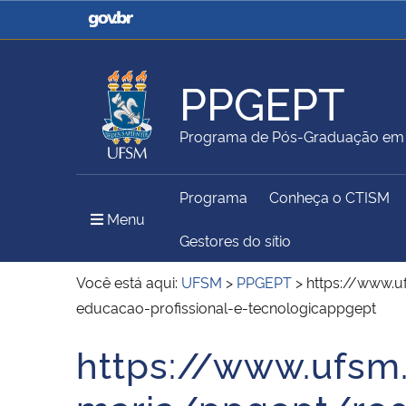
Casa Civil
Ministério da Justiça e
Segurança Pública
PPGEPT
Ministério da Agricultura,
Ministério da Educação
Programa de Pós-Graduação em E
Pecuária e Abastecimento
Programa
Conheça o CTISM
Ministério do Meio Ambiente
Ministério do Turismo
Menu Principal do Sítio
Menu
Gestores do sítio
Você está aqui:
UFSM
>
PPGEPT
>
https://www.
educacao-profissional-e-tecnologicappgept
Secretaria de Governo
Gabinete de Segurança
Institucional
https://www.ufsm
Início do conteúdo