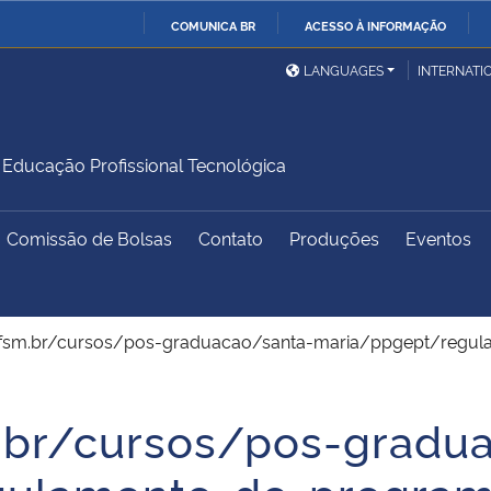
COMUNICA BR
ACESSO À INFORMAÇÃO
Ministério da Defesa
Ministério das Relações
Mini
IR
LANGUAGES
INTERNATI
Exteriores
PARA
O
Ministério da Cidadania
Ministério da Saúde
Mini
CONTEÚDO
ducação Profissional Tecnológica
Comissão de Bolsas
Contato
Produções
Eventos
Ministério do
Controladoria-Geral da
Mini
Desenvolvimento Regional
União
Famí
Hum
ufsm.br/cursos/pos-graduacao/santa-maria/ppgept/regu
Advocacia-Geral da União
Banco Central do Brasil
Plan
.br/cursos/pos-gradu