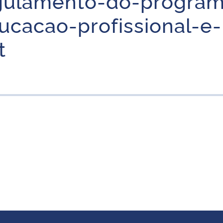
gulamento-do-program
cacao-profissional-e-
t