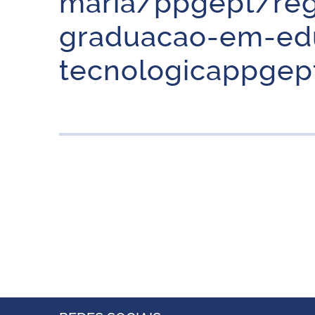
maria/ppgept/re
graduacao-em-edu
tecnologicappgep