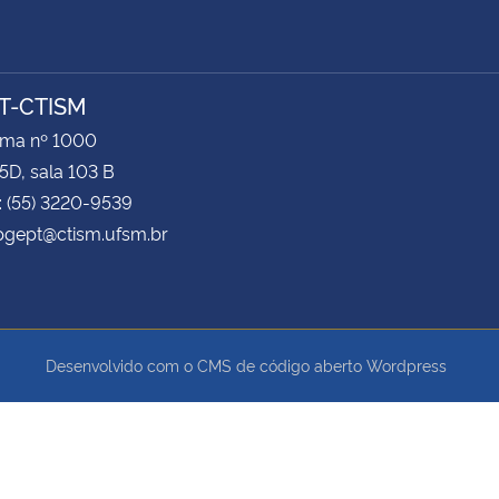
T-CTISM
ima nº 1000
5D, sala 103 B
: (55) 3220-9539
pgept@ctism.ufsm.br
Desenvolvido com o CMS de código aberto
Wordpress