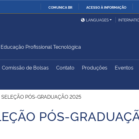
COMUNICA BR
ACESSO À INFORMAÇÃO
Ministério da Defesa
Ministério das Relações
Mini
IR
LANGUAGES
INTERNATI
Exteriores
PARA
O
Ministério da Cidadania
Ministério da Saúde
Mini
CONTEÚDO
ducação Profissional Tecnológica
Comissão de Bolsas
Contato
Produções
Eventos
Ministério do
Controladoria-Geral da
Mini
Desenvolvimento Regional
União
Famí
Hum
 SELEÇÃO PÓS-GRADUAÇÃO 2025
Advocacia-Geral da União
Banco Central do Brasil
Plan
LEÇÃO PÓS-GRADUAÇÃ