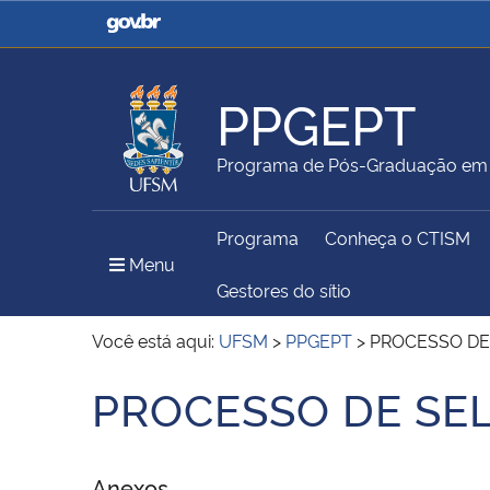
Casa Civil
Ministério da Justiça e
Segurança Pública
PPGEPT
Ministério da Agricultura,
Ministério da Educação
Programa de Pós-Graduação em E
Pecuária e Abastecimento
Programa
Conheça o CTISM
Ministério do Meio Ambiente
Ministério do Turismo
Menu Principal do Sítio
Menu
Gestores do sítio
Você está aqui:
UFSM
>
PPGEPT
>
PROCESSO DE
Secretaria de Governo
Gabinete de Segurança
PROCESSO DE SE
Início do conteúdo
Institucional
Anexos